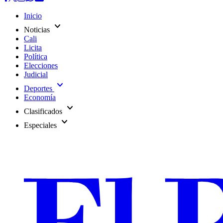
Inicio
expand_more
Noticias
Cali
Licita
Política
Elecciones
Judicial
expand_more
Deportes
Economía
expand_more
Clasificados
expand_more
Especiales