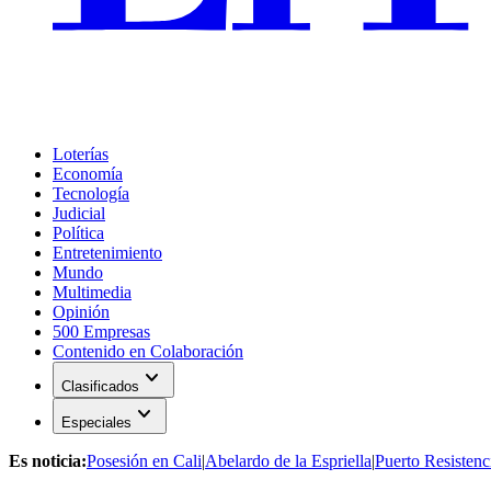
Loterías
Economía
Tecnología
Judicial
Política
Entretenimiento
Mundo
Multimedia
Opinión
500 Empresas
Contenido en Colaboración
expand_more
Clasificados
expand_more
Especiales
Es noticia:
Posesión en Cali
|
Abelardo de la Espriella
|
Puerto Resistenc