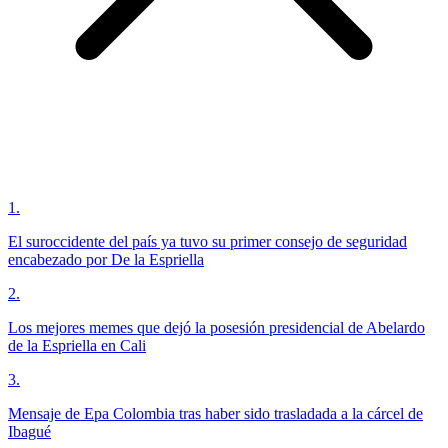
1
.
El suroccidente del país ya tuvo su primer consejo de seguridad
encabezado por De la Espriella
2
.
Los mejores memes que dejó la posesión presidencial de Abelardo
de la Espriella en Cali
3
.
Mensaje de Epa Colombia tras haber sido trasladada a la cárcel de
Ibagué