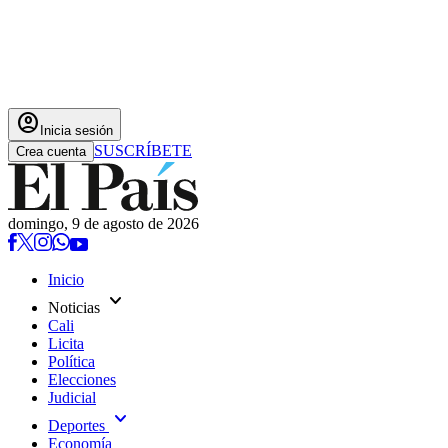
account_circle
Inicia sesión
SUSCRÍBETE
Crea cuenta
domingo, 9 de agosto de 2026
Inicio
expand_more
Noticias
Cali
Licita
Política
Elecciones
Judicial
expand_more
Deportes
Economía