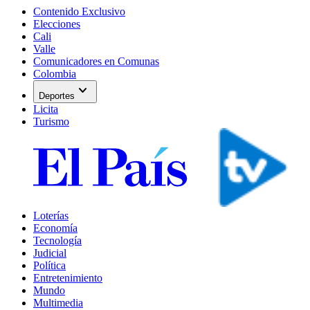
Contenido Exclusivo
Elecciones
Cali
Valle
Comunicadores en Comunas
Colombia
expand_more
Deportes
Licita
Turismo
Loterías
Economía
Tecnología
Judicial
Política
Entretenimiento
Mundo
Multimedia