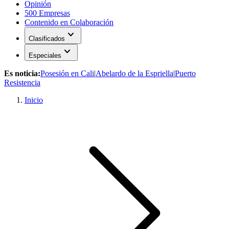
Opinión
500 Empresas
Contenido en Colaboración
expand_more
Clasificados
expand_more
Especiales
Es noticia:
Posesión en Cali
|
Abelardo de la Espriella
|
Puerto
Resistencia
Inicio