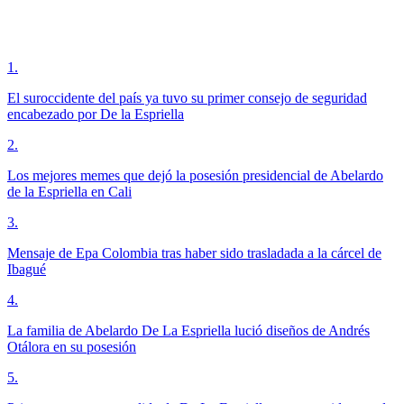
1
.
El suroccidente del país ya tuvo su primer consejo de seguridad
encabezado por De la Espriella
2
.
Los mejores memes que dejó la posesión presidencial de Abelardo
de la Espriella en Cali
3
.
Mensaje de Epa Colombia tras haber sido trasladada a la cárcel de
Ibagué
4
.
La familia de Abelardo De La Espriella lució diseños de Andrés
Otálora en su posesión
5
.