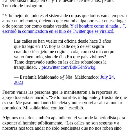
La periodista trabaja en City TV desde hace tres años.
| Foto:
Tomado de Instagram
“Y lo mejor de todo es el sistema de culpas que todos van a empezar
a usar en mi contra, diciendo que era mi culpa por estar en ese lugar
o de pronto por como estaba vestida.
Y el hombre como si nada…”,
escribió la comunicadora en el hilo de Twitter que se viralizó.
Las calles se han vuelto mi oficina desde hace 3 años
que trabajo en TV. hoy la calle dejó de ser segura
cuando esté sujeto me cogio la cola, como si mi cuerpo
ya no fuera mío, sino de él. ¿En qué país vivimos?
Tanto depravado suelto en las calles robándonos la
tranquilidad…
pic.twitter.com/BdkGInSwkg
— Estefanía Maldonado (@Nia_Maldonadoo)
July 24,
2023
Fueron varias las personas que le manifestaron a la reportera su
apoyo tras esta situación. “Sé lo horrible, indignante y frustrante que
es eso. Me pasó montando bicicleta y nunca volví a salir a montar
por miedo. Mi solidaridad contigo”, escribió.
Algunos usuarios también aplaudieron el valor de la periodista para
exponer al hombre públicamente. “Las calles no son seguras y a
nosotras nos toca andar no solo pendientes que no nos roben sino