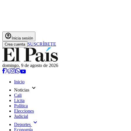
account_circle
Inicia sesión
SUSCRÍBETE
Crea cuenta
domingo, 9 de agosto de 2026
Inicio
expand_more
Noticias
Cali
Licita
Política
Elecciones
Judicial
expand_more
Deportes
Economía