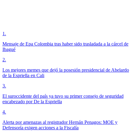
1
.
Mensaje de Epa Colombia tras haber sido trasladada a la cárcel de
Ibagué
2
.
Los mejores memes que dejó la posesión presidencial de Abelardo
de la Espriella en Cali
3
.
El suroccidente del país ya tuvo su primer consejo de seguridad
encabezado por De la Espriella
4
.
Alerta por amenazas al registrador Hernán Penagos: MOE y
Defensoría exigen acciones a la Fiscalía