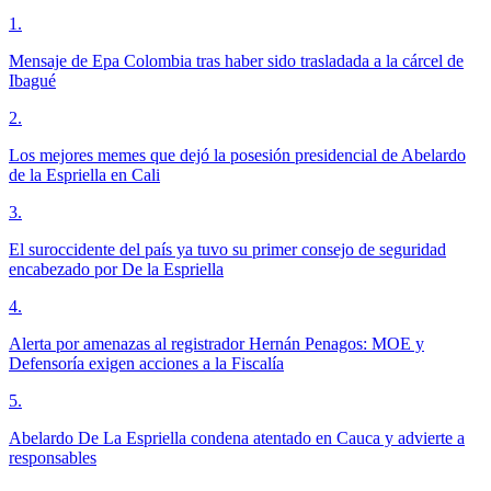
1
.
Mensaje de Epa Colombia tras haber sido trasladada a la cárcel de
Ibagué
2
.
Los mejores memes que dejó la posesión presidencial de Abelardo
de la Espriella en Cali
3
.
El suroccidente del país ya tuvo su primer consejo de seguridad
encabezado por De la Espriella
4
.
Alerta por amenazas al registrador Hernán Penagos: MOE y
Defensoría exigen acciones a la Fiscalía
5
.
Abelardo De La Espriella condena atentado en Cauca y advierte a
responsables