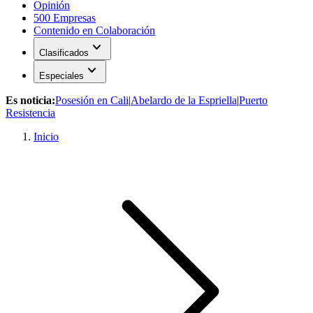
Opinión
500 Empresas
Contenido en Colaboración
expand_more
Clasificados
expand_more
Especiales
Es noticia:
Posesión en Cali
|
Abelardo de la Espriella
|
Puerto
Resistencia
Inicio