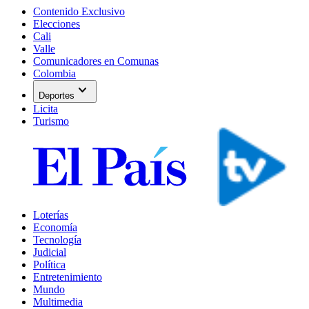
Contenido Exclusivo
Elecciones
Cali
Valle
Comunicadores en Comunas
Colombia
expand_more
Deportes
Licita
Turismo
Loterías
Economía
Tecnología
Judicial
Política
Entretenimiento
Mundo
Multimedia