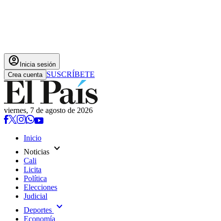
account_circle
Inicia sesión
SUSCRÍBETE
Crea cuenta
viernes, 7 de agosto de 2026
Inicio
expand_more
Noticias
Cali
Licita
Política
Elecciones
Judicial
expand_more
Deportes
Economía