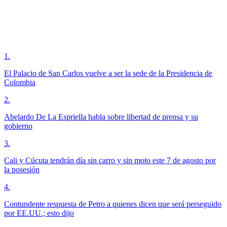
1
.
El Palacio de San Carlos vuelve a ser la sede de la Presidencia de
Colombia
2
.
Abelardo De La Espriella habla sobre libertad de prensa y su
gobierno
3
.
Cali y Cúcuta tendrán día sin carro y sin moto este 7 de agosto por
la posesión
4
.
Contundente respuesta de Petro a quienes dicen que será perseguido
por EE.UU.; esto dijo