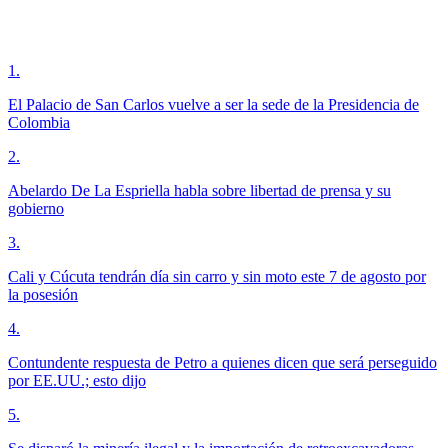
1
.
El Palacio de San Carlos vuelve a ser la sede de la Presidencia de
Colombia
2
.
Abelardo De La Espriella habla sobre libertad de prensa y su
gobierno
3
.
Cali y Cúcuta tendrán día sin carro y sin moto este 7 de agosto por
la posesión
4
.
Contundente respuesta de Petro a quienes dicen que será perseguido
por EE.UU.; esto dijo
5
.