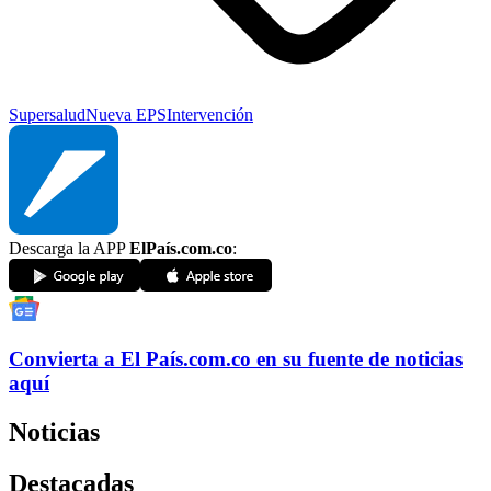
Supersalud
Nueva EPS
Intervención
Descarga la APP
ElPaís.com.co
:
Convierta a
El País
.com.co
en su fuente de noticias
aquí
Noticias
Destacadas