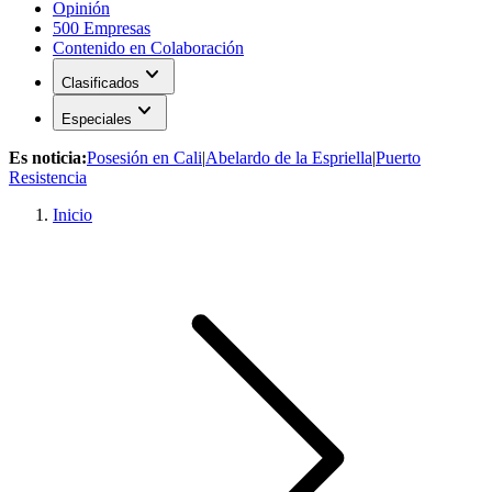
Opinión
500 Empresas
Contenido en Colaboración
expand_more
Clasificados
expand_more
Especiales
Es noticia:
Posesión en Cali
|
Abelardo de la Espriella
|
Puerto
Resistencia
Inicio