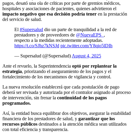
pagos, desató una ola de críticas por parte de gremios médicos,
hospitales y asociaciones de pacientes, quienes advirtieron el
impacto negativo que esa decisión podría tener
en la prestación
del servicio de salud.
El
#Supersalud
dio un parte de tranquilidad a la red de
prestadores y de proveedores de
@NuevaEPS_
,
respecto a la medidas recientemente adoptadas.
https://t.co/SJhz7kNSJd
pic.twitter.com/Y8qio5lDIh
— Supersalud (@Supersalud)
August 4, 2025
Ante el revuelo, la Superintendencia
optó por replantear la
estrategia
, priorizando el aseguramiento de los pagos y el
fortalecimiento de los mecanismos de vigilancia y control.
La nueva resolución establecerá que cada postulación de pago
deberá ser revisada y autorizada por el contralor asignado al proceso
de intervención, sin frenar la
continuidad de los pagos
programados.
Así, la entidad busca equilibrar dos objetivos, asegurar la estabilidad
financiera de los prestadores de salud, y
garantizar que los
recursos públicos
destinados a la atención médica sean utilizados
con total eficiencia y transparencia.