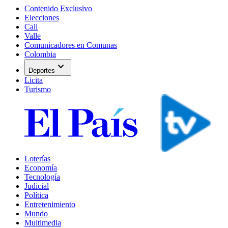
Contenido Exclusivo
Elecciones
Cali
Valle
Comunicadores en Comunas
Colombia
expand_more
Deportes
Licita
Turismo
Loterías
Economía
Tecnología
Judicial
Política
Entretenimiento
Mundo
Multimedia