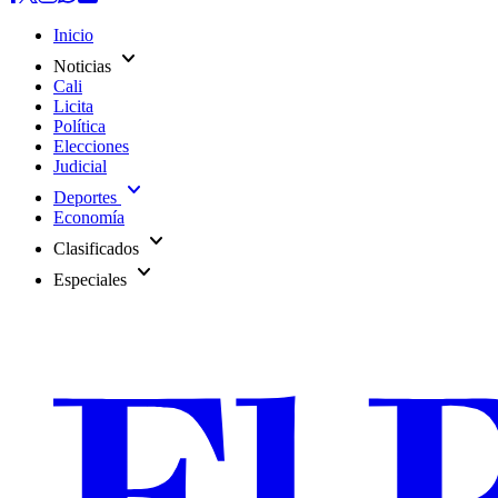
Inicio
expand_more
Noticias
Cali
Licita
Política
Elecciones
Judicial
expand_more
Deportes
Economía
expand_more
Clasificados
expand_more
Especiales