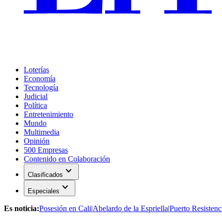
Loterías
Economía
Tecnología
Judicial
Política
Entretenimiento
Mundo
Multimedia
Opinión
500 Empresas
Contenido en Colaboración
expand_more
Clasificados
expand_more
Especiales
Es noticia:
Posesión en Cali
|
Abelardo de la Espriella
|
Puerto Resistenc