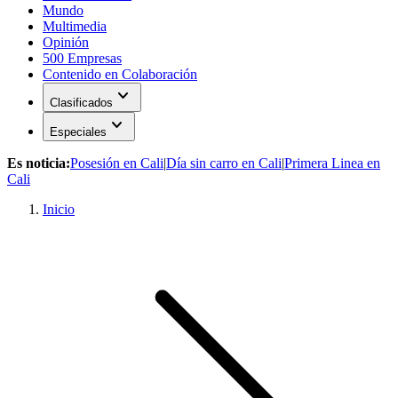
Mundo
Multimedia
Opinión
500 Empresas
Contenido en Colaboración
expand_more
Clasificados
expand_more
Especiales
Es noticia:
Posesión en Cali
|
Día sin carro en Cali
|
Primera Linea en
Cali
Inicio