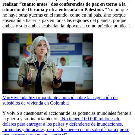
realizar “cuanto antes” dos conferencias de paz en torno a la
situación de Ucrania y otra enfocada en Palestina.
“No porque
no haya otras guerras en el mundo, como en mi país, sino porque
enseñarán a hacer la paz en todas las regiones del planeta, porque
ambas y solo ambas acabarían la hipocresía como práctica política”.
MinVivienda hizo importante anunció sobre la asignación de
subsidios de vivienda en Colombia
Y volvió a cuestionar el accionar de las potencias mundiales frente a
la guerra y su financiamiento.
“No tienen 100.000 millones de
dólares para entregar a los países y defenderse de inundaciones,
tormentas y huracanes, pero sí los tienen en un solo día para que se
maten rusos y ucranianos entre sí”.