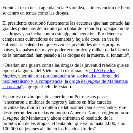
Frente al resto de su agenda en la Asamblea, la intervención de Petro
se centró en temas como las drogas.
El presidente cuestionó fuertemente las acciones que han tomado las
grandes potencias del mundo para tratar de frenar la propagación de
las drogas y su lucha contra este gigante negocio: “Por detener a
campesinos cultivadores de cannabis y hoja de coca, en vez de
enfrentar la soledad en que viven las juventudes de sus propios
países, los países del mayor poder económico y militar de la historia
de la humanidad, han pasado a las drogas de la muerte, al fentanilo”.
“Querían una guerra contra las drogas de la juventud rebelde que se
opuso a la guerra del Vietnam: la marihuana y
el LSD de los
hippies,
y terminaron por conducir a su sociedad a la droga del
neoliberalismo y la competencia, la droga del
yuppie
de Manhattan:
la cocaína
”, agregó el Jefe de Estado.
Es por esta razón que, de acuerdo con Petro, estos países
“encerraron a millones de negros y latinos en frías cárceles
privatizadas, murió un millón de latinoamericanos asesinados, y se
destruyeron democracias en nuestra América. Nunca cogieron preso
al
yuppie
de Manhattan y ahora enfrentan el resultado de la
prohibición de las drogas: el fentanilo, que ya no mata 4.000, sino
100.000 de jóvenes al año en los Estados Unidos”.