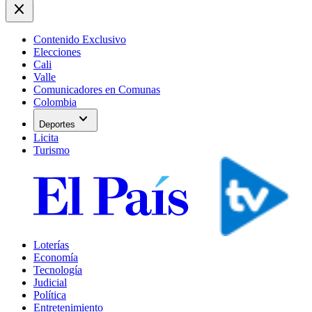
close
Contenido Exclusivo
Elecciones
Cali
Valle
Comunicadores en Comunas
Colombia
expand_more
Deportes
Licita
Turismo
Loterías
Economía
Tecnología
Judicial
Política
Entretenimiento