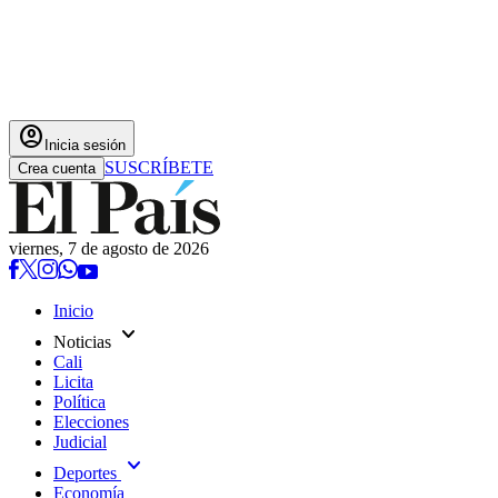
account_circle
Inicia sesión
SUSCRÍBETE
Crea cuenta
viernes, 7 de agosto de 2026
Inicio
expand_more
Noticias
Cali
Licita
Política
Elecciones
Judicial
expand_more
Deportes
Economía