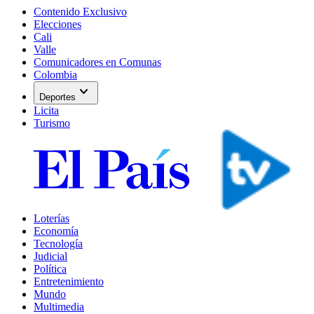
Contenido Exclusivo
Elecciones
Cali
Valle
Comunicadores en Comunas
Colombia
expand_more
Deportes
Licita
Turismo
Loterías
Economía
Tecnología
Judicial
Política
Entretenimiento
Mundo
Multimedia