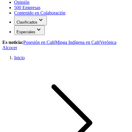
Opinión
500 Empresas
Contenido en Colaboración
expand_more
Clasificados
expand_more
Especiales
Es noticia:
Posesión en Cali
|
Minga Indígena en Cali
|
Verónica
Alcocer
Inicio