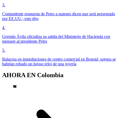
3
.
Contundente respuesta de Petro a quienes dicen que será perseguido
por EE.UU.; esto dijo
4
.
Germán Ávila oficializa su salida del Ministerio de Hacienda con
mensaje al presidente Petro
5
.
Balacera en inmediaciones de centro comercial en Bogotá; sujetos se
habrían robado un lujoso reloj de una joyería
AHORA EN
Colombia