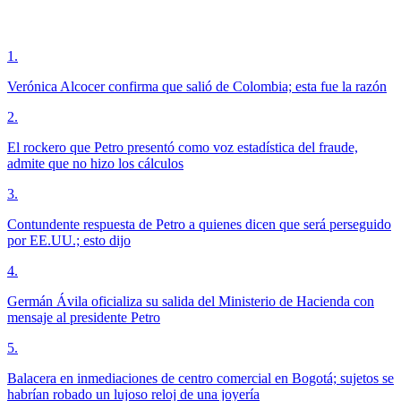
1
.
Verónica Alcocer confirma que salió de Colombia; esta fue la razón
2
.
El rockero que Petro presentó como voz estadística del fraude,
admite que no hizo los cálculos
3
.
Contundente respuesta de Petro a quienes dicen que será perseguido
por EE.UU.; esto dijo
4
.
Germán Ávila oficializa su salida del Ministerio de Hacienda con
mensaje al presidente Petro
5
.
Balacera en inmediaciones de centro comercial en Bogotá; sujetos se
habrían robado un lujoso reloj de una joyería