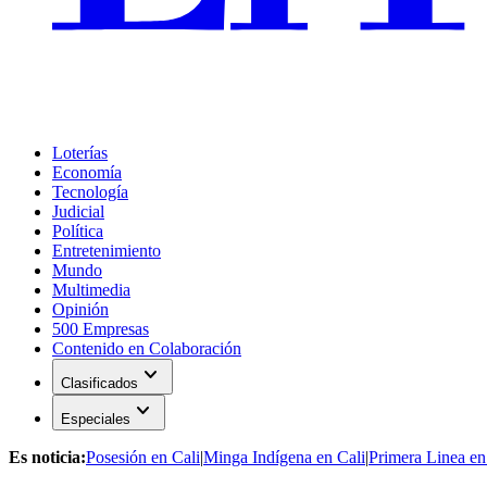
Loterías
Economía
Tecnología
Judicial
Política
Entretenimiento
Mundo
Multimedia
Opinión
500 Empresas
Contenido en Colaboración
expand_more
Clasificados
expand_more
Especiales
Es noticia:
Posesión en Cali
|
Minga Indígena en Cali
|
Primera Linea en