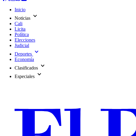
Inicio
expand_more
Noticias
Cali
Licita
Política
Elecciones
Judicial
expand_more
Deportes
Economía
expand_more
Clasificados
expand_more
Especiales