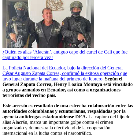
¿Quién es alias ‘Alacrán’, antiguo capo del cartel de Cali que fue
capturado por tercera vez?
La Policía Nacional del Ecuador, bajo la dirección del General
César Augusto Zapata Correa, confirmó la exitosa operación que
tuvo lugar durante la mañana del primero de febrero.
Según el
General Zapata Correa, Henry Loaiza Montoya está vinculado
a grupos armados en Ecuador, así como a organizaciones
terroristas del vecino país.
Este arresto es resultado de una estrecha colaboración entre las
autoridades colombianas y ecuatorianas, respaldadas por la
agencia antidrogas estadounidense DEA.
La captura del hijo de
alias Alacrán, marca un importante golpe contra el crimen
organizado y demuestra la efectividad de la cooperación
internacional en la lucha contra el narcotráfico.