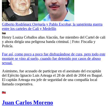
Gilberto Rodríguez Orejuela y Pablo Escobar, la sangrienta guerra
entre los carteles de Cali y Medellín
Henry Loaiza Ceballos alias Alacrán, fue miembro del Cartel de cali
y ahora dirigía una peligrosa banda criminal.
| Foto:
Fiscalía y
Policía.
Fue así, como poco a poco fue disfrazándose de cura, pero todo este
montaje se vino al suelo, cuando fue detenido por casos de abuso
sexual.
Asimismo, fue acusado de participar en el asesinato del excapitán
del Ejército Ignacio Luis Arteaga el 28 de abril de 2004 en Ibagué.
El capitán Arteaga era jefe de seguridad de una compañía local
llamada cooperativa.
Juan Carlos Moreno