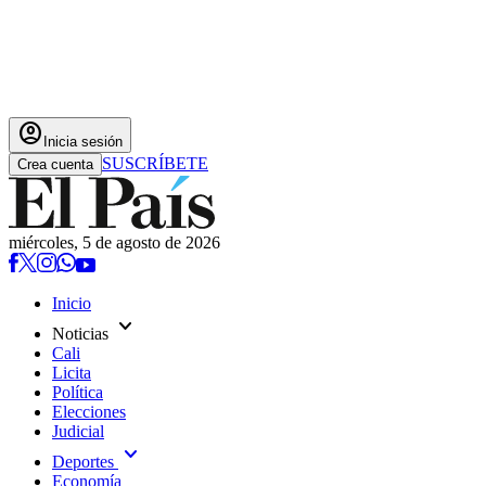
account_circle
Inicia sesión
SUSCRÍBETE
Crea cuenta
miércoles, 5 de agosto de 2026
Inicio
expand_more
Noticias
Cali
Licita
Política
Elecciones
Judicial
expand_more
Deportes
Economía