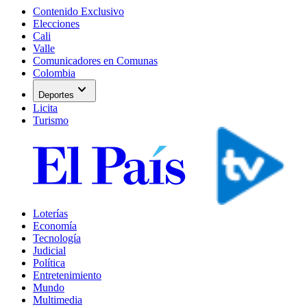
Contenido Exclusivo
Elecciones
Cali
Valle
Comunicadores en Comunas
Colombia
expand_more
Deportes
Licita
Turismo
Loterías
Economía
Tecnología
Judicial
Política
Entretenimiento
Mundo
Multimedia