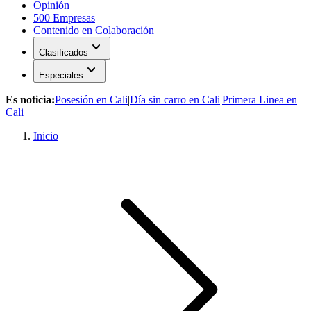
Opinión
500 Empresas
Contenido en Colaboración
expand_more
Clasificados
expand_more
Especiales
Es noticia:
Posesión en Cali
|
Día sin carro en Cali
|
Primera Linea en
Cali
Inicio