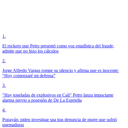
1
.
El rockero que Petro presentó como voz estadística del fraude,
admite que no hizo los cálculos
2
.
Jorge Alfredo Vargas rompe su silencio y afirma que es inocente:
“Hoy comenzaré mi defensa”
3
.
"Hay toneladas de explosivos en Cali" Petro lanza impactante
alarma previo a posesión de De La Espriella
4
.
Popayán: piden investigar spa tras denuncia de mujer que sufrió
quemaduras