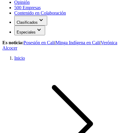
Opinión
500 Empresas
Contenido en Colaboración
expand_more
Clasificados
expand_more
Especiales
Es noticia:
Posesión en Cali
|
Minga Indígena en Cali
|
Verónica
Alcocer
Inicio