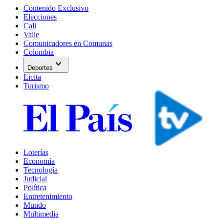
Contenido Exclusivo
Elecciones
Cali
Valle
Comunicadores en Comunas
Colombia
expand_more
Deportes
Licita
Turismo
Loterías
Economía
Tecnología
Judicial
Política
Entretenimiento
Mundo
Multimedia