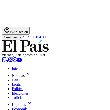
account_circle
Inicia sesión
SUSCRÍBETE
Crea cuenta
viernes, 7 de agosto de 2026
Inicio
expand_more
Noticias
Cali
Licita
Política
Elecciones
Judicial
expand_more
Deportes
Economía