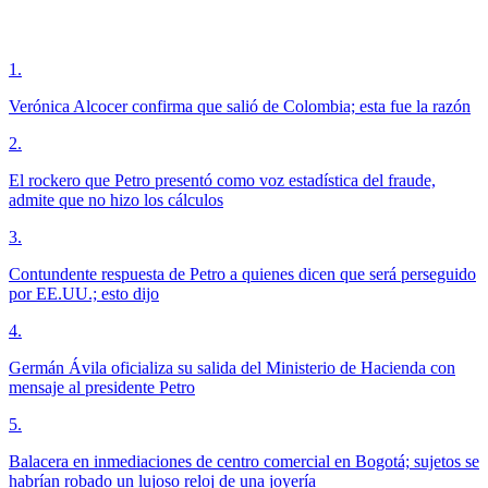
1
.
Verónica Alcocer confirma que salió de Colombia; esta fue la razón
2
.
El rockero que Petro presentó como voz estadística del fraude,
admite que no hizo los cálculos
3
.
Contundente respuesta de Petro a quienes dicen que será perseguido
por EE.UU.; esto dijo
4
.
Germán Ávila oficializa su salida del Ministerio de Hacienda con
mensaje al presidente Petro
5
.
Balacera en inmediaciones de centro comercial en Bogotá; sujetos se
habrían robado un lujoso reloj de una joyería