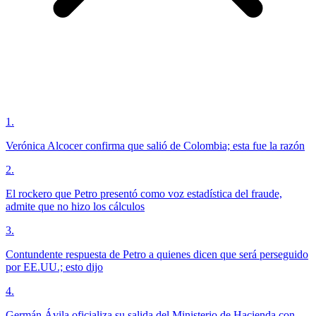
1
.
Verónica Alcocer confirma que salió de Colombia; esta fue la razón
2
.
El rockero que Petro presentó como voz estadística del fraude,
admite que no hizo los cálculos
3
.
Contundente respuesta de Petro a quienes dicen que será perseguido
por EE.UU.; esto dijo
4
.
Germán Ávila oficializa su salida del Ministerio de Hacienda con