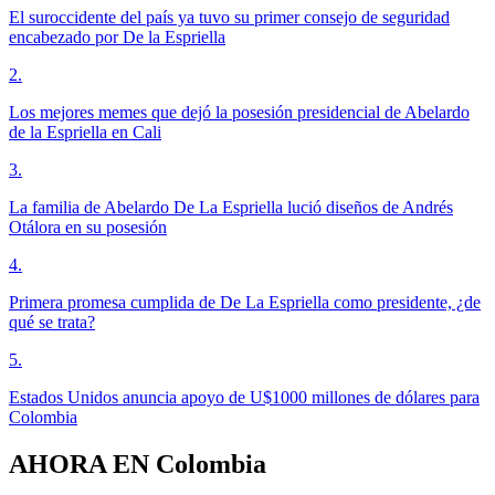
El suroccidente del país ya tuvo su primer consejo de seguridad
encabezado por De la Espriella
2
.
Los mejores memes que dejó la posesión presidencial de Abelardo
de la Espriella en Cali
3
.
La familia de Abelardo De La Espriella lució diseños de Andrés
Otálora en su posesión
4
.
Primera promesa cumplida de De La Espriella como presidente, ¿de
qué se trata?
5
.
Estados Unidos anuncia apoyo de U$1000 millones de dólares para
Colombia
AHORA EN
Colombia