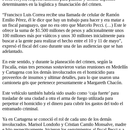
determinantes en la logística y financiación del crimen.
“Francisco Luis Correa recibe una llamada de celular de Ramón
Emilio Pérez, él le dice que hay un trabajo para hacer y era matar a
un fiscal paraguayo, que no era otro que Marcelo Pecci. (…) Este le
ofrece la suma de $1.500 millones de pesos y adicionalmente unos
100 millones más por viáticos y unos 30 millones inicialmente para
buscar a la gente para realizar el hecho entre el 10 y 11 de mayo”,
expresó el fiscal del caso durante una de las audiencias que se han
adelantado.
En este sentido, y durante la planeación del crimen, según la
Fiscalía, estas tres personas sostuvieron varias reuniones en Medellín
y Cartagena con los demás involucrados en el homicidio para
proveerlos de insumos y ultimar detalles, para lo que usaron una
camioneta gris que pertenece presuntamente a Margareth Chacón.
Este vehículo también habría sido usado como ‘caja fuerte’ para
trasladar de una ciudad a otra el arma de fuego utilizada para
perpetrar el homicidio y el dinero para cubrir los gastos del todo el
entramado criminal.
Ya en Cartagena se conoció el rol de cada uno de los demás
involucrados. Marisol Londoño y Cristian Camilo Monsalve, madre
e hijo respectivamente, hicieron los seguimientos al fiscal Pecci y a