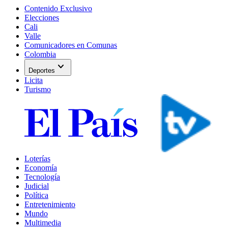
Contenido Exclusivo
Elecciones
Cali
Valle
Comunicadores en Comunas
Colombia
expand_more
Deportes
Licita
Turismo
Loterías
Economía
Tecnología
Judicial
Política
Entretenimiento
Mundo
Multimedia