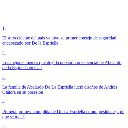
1
.
El suroccidente del país ya tuvo su primer consejo de seguridad
encabezado por De la Espriella
2
.
Los mejores memes que dejó la posesión presidencial de Abelardo
de la Espriella en Cali
3
.
La familia de Abelardo De La Espriella lució diseños de Andrés
Otálora en su posesión
4
.
Primera promesa cumplida de De La Espriella como presidente, ¿de
qué se trata?
5
.