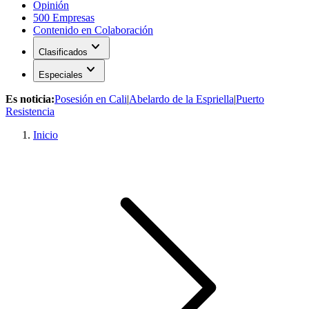
Opinión
500 Empresas
Contenido en Colaboración
expand_more
Clasificados
expand_more
Especiales
Es noticia:
Posesión en Cali
|
Abelardo de la Espriella
|
Puerto
Resistencia
Inicio