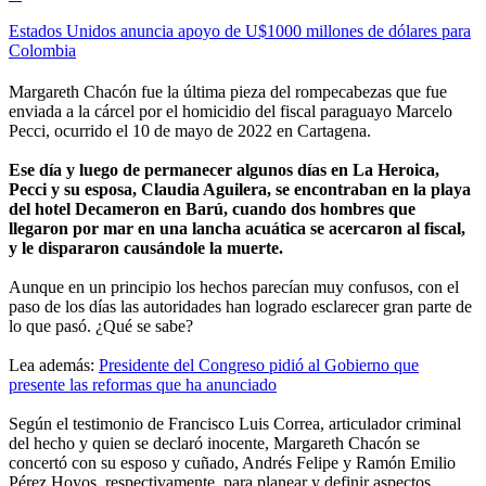
Estados Unidos anuncia apoyo de U$1000 millones de dólares para
Colombia
Margareth Chacón fue la última pieza del rompecabezas que fue
enviada a la cárcel por el homicidio del fiscal paraguayo Marcelo
Pecci, ocurrido el 10 de mayo de 2022 en Cartagena.
Ese día y luego de permanecer algunos días en La Heroica,
Pecci y su esposa, Claudia Aguilera, se encontraban en la playa
del hotel Decameron en Barú, cuando dos hombres que
llegaron por mar en una lancha acuática se acercaron al fiscal,
y le dispararon causándole la muerte.
Aunque en un principio los hechos parecían muy confusos, con el
paso de los días las autoridades han logrado esclarecer gran parte de
lo que pasó. ¿Qué se sabe?
Lea además:
Presidente del Congreso pidió al Gobierno que
presente las reformas que ha anunciado
Según el testimonio de Francisco Luis Correa, articulador criminal
del hecho y quien se declaró inocente, Margareth Chacón se
concertó con su esposo y cuñado, Andrés Felipe y Ramón Emilio
Pérez Hoyos, respectivamente, para planear y definir aspectos