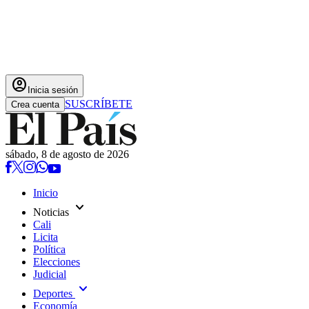
account_circle
Inicia sesión
SUSCRÍBETE
Crea cuenta
sábado, 8 de agosto de 2026
Inicio
expand_more
Noticias
Cali
Licita
Política
Elecciones
Judicial
expand_more
Deportes
Economía