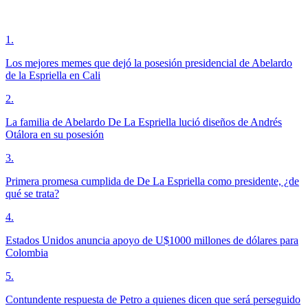
1
.
Los mejores memes que dejó la posesión presidencial de Abelardo
de la Espriella en Cali
2
.
La familia de Abelardo De La Espriella lució diseños de Andrés
Otálora en su posesión
3
.
Primera promesa cumplida de De La Espriella como presidente, ¿de
qué se trata?
4
.
Estados Unidos anuncia apoyo de U$1000 millones de dólares para
Colombia
5
.
Contundente respuesta de Petro a quienes dicen que será perseguido