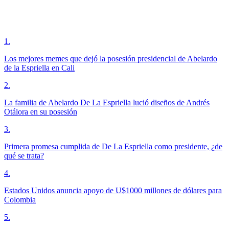
1
.
Los mejores memes que dejó la posesión presidencial de Abelardo
de la Espriella en Cali
2
.
La familia de Abelardo De La Espriella lució diseños de Andrés
Otálora en su posesión
3
.
Primera promesa cumplida de De La Espriella como presidente, ¿de
qué se trata?
4
.
Estados Unidos anuncia apoyo de U$1000 millones de dólares para
Colombia
5
.