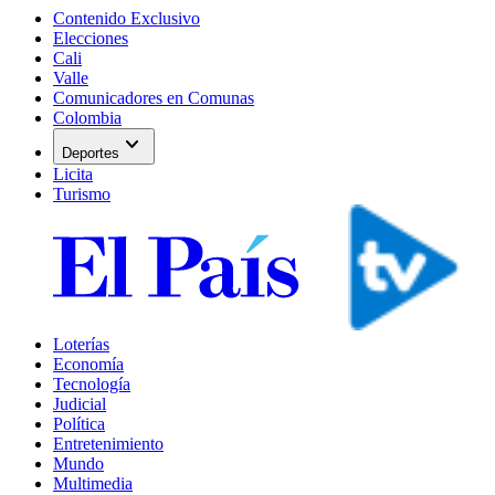
Contenido Exclusivo
Elecciones
Cali
Valle
Comunicadores en Comunas
Colombia
expand_more
Deportes
Licita
Turismo
Loterías
Economía
Tecnología
Judicial
Política
Entretenimiento
Mundo
Multimedia