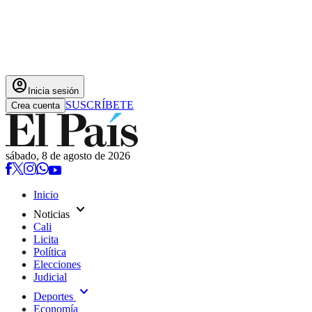
account_circle
Inicia sesión
SUSCRÍBETE
Crea cuenta
sábado, 8 de agosto de 2026
Inicio
expand_more
Noticias
Cali
Licita
Política
Elecciones
Judicial
expand_more
Deportes
Economía