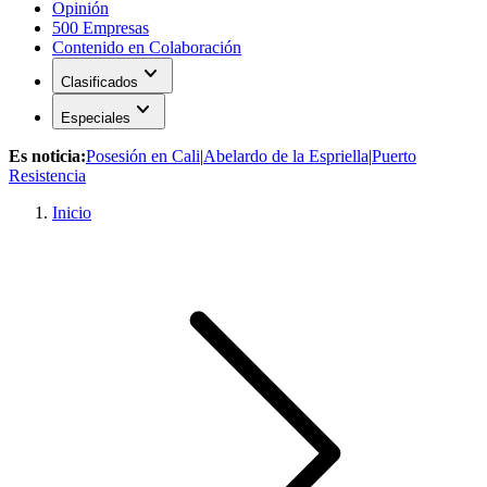
Opinión
500 Empresas
Contenido en Colaboración
expand_more
Clasificados
expand_more
Especiales
Es noticia:
Posesión en Cali
|
Abelardo de la Espriella
|
Puerto
Resistencia
Inicio