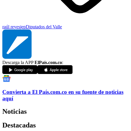
raúl reyes
jep
Diputados del Valle
Descarga la APP
ElPaís.com.co
:
Convierta a
El País
.com.co
en su fuente de noticias
aquí
Noticias
Destacadas