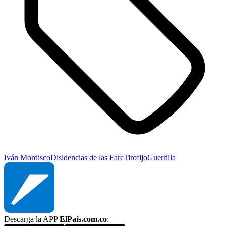
Iván Mordisco
Disidencias de las Farc
Tirofijo
Guerrilla
Descarga la APP
ElPaís.com.co
: