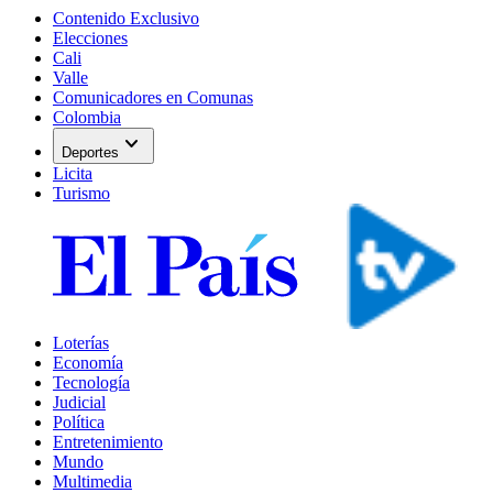
Contenido Exclusivo
Elecciones
Cali
Valle
Comunicadores en Comunas
Colombia
expand_more
Deportes
Licita
Turismo
Loterías
Economía
Tecnología
Judicial
Política
Entretenimiento
Mundo
Multimedia