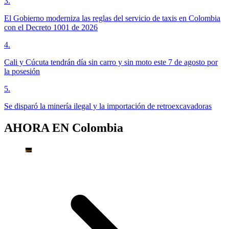
3
.
El Gobierno moderniza las reglas del servicio de taxis en Colombia
con el Decreto 1001 de 2026
4
.
Cali y Cúcuta tendrán día sin carro y sin moto este 7 de agosto por
la posesión
5
.
Se disparó la minería ilegal y la importación de retroexcavadoras
AHORA EN
Colombia