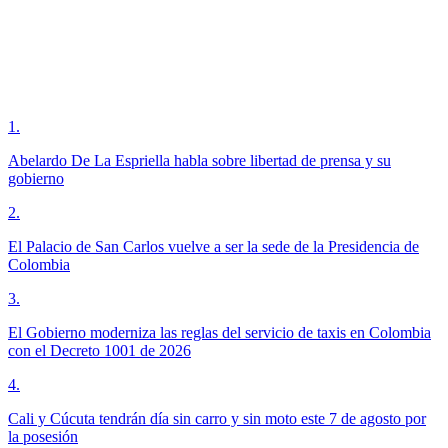
1
.
Abelardo De La Espriella habla sobre libertad de prensa y su
gobierno
2
.
El Palacio de San Carlos vuelve a ser la sede de la Presidencia de
Colombia
3
.
El Gobierno moderniza las reglas del servicio de taxis en Colombia
con el Decreto 1001 de 2026
4
.
Cali y Cúcuta tendrán día sin carro y sin moto este 7 de agosto por
la posesión