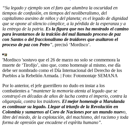
“Su legado y ejemplo son el faro que alumbra la oscuridad en
tiempos de confusión, en tiempos del neoliberalismo, del
capitalismo asesino de niños y del planeta; es el legado de dignidad
que se opone al silencio cómplice, a la pérdida de la esperanza y a
la entrega de la patria.
Es la figura que nos ha mostrado el camino
para levantarnos de la traición del mal llamado proceso de paz
con Santos o del fraccionalismo de traidores que asaltaron el
proceso de paz con Petro
”
, precisó ‘Mordisco’.
'Mordisco 'sostuvo que el 26 de marzo no solo se conmemora la
muerte de ‘Tirofijo’, sino que, como homenaje al mismo, ese día
debe ser nombrado como el Día Internacional del Derecho de los
Pueblos a la Rebelión Armada.
| Foto:
Fotomontaje SEMANA
Por lo anterior, el jefe guerrillero no dudo en instar a los
combatientes a
“mantener la memoria atenta al legado que se
construyó en décadas de años de lucha contra el imperio, contra la
oligarquía, contra los traidores.
El mejor homenaje a Marulanda
es continuar su legado. Llegar al triunfo de la Revolución en
Colombia y sumarnos al Coro de Naciones por un mundo nuev
o,
libre del miedo, de la explotación, del machismo, del racismo y toda
forma de opresión que encadene el espíritu humano”.