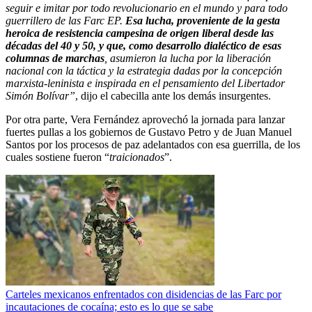
seguir e imitar por todo revolucionario en el mundo y para todo
guerrillero de las Farc EP.
Esa lucha, proveniente de la gesta
heroica de resistencia campesina de origen liberal desde las
décadas del 40 y 50, y que, como desarrollo dialéctico de esas
columnas de marchas
, asumieron la lucha por la liberación
nacional con la táctica y la estrategia dadas por la concepción
marxista-leninista e inspirada en el pensamiento del Libertador
Simón Bolívar”
, dijo el cabecilla ante los demás insurgentes.
Por otra parte, Vera Fernández aprovechó la jornada para lanzar
fuertes pullas a los gobiernos de Gustavo Petro y de Juan Manuel
Santos por los procesos de paz adelantados con esa guerrilla, de los
cuales sostiene fueron “
traicionados
”.
Carteles mexicanos enfrentados con disidencias de las Farc por
incautaciones de cocaína; esto es lo que se sabe