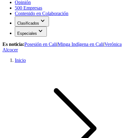
Opinión
500 Empresas
Contenido en Colaboración
expand_more
Clasificados
expand_more
Especiales
Es noticia:
Posesión en Cali
|
Minga Indígena en Cali
|
Verónica
Alcocer
Inicio