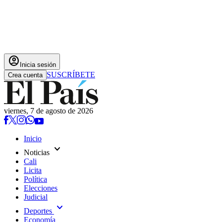
account_circle
Inicia sesión
SUSCRÍBETE
Crea cuenta
viernes, 7 de agosto de 2026
Inicio
expand_more
Noticias
Cali
Licita
Política
Elecciones
Judicial
expand_more
Deportes
Economía