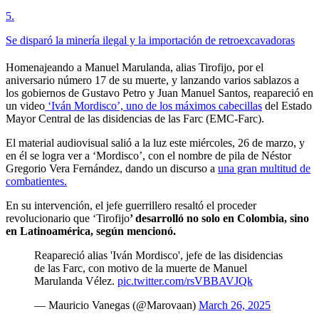
5
.
Se disparó la minería ilegal y la importación de retroexcavadoras
Homenajeando a Manuel Marulanda, alias Tirofijo, por el
aniversario número 17 de su muerte, y lanzando varios sablazos a
los gobiernos de Gustavo Petro y Juan Manuel Santos, reapareció en
un video
‘Iván Mordisco’, uno de los máximos cabecillas
del Estado
Mayor Central de las disidencias de las Farc (EMC-Farc).
El material audiovisual salió a la luz este miércoles, 26 de marzo, y
en él se logra ver a ‘Mordisco’, con el nombre de pila de Néstor
Gregorio Vera Fernández, dando un discurso a
una gran multitud de
combatientes.
En su intervención, el jefe guerrillero resaltó el proceder
revolucionario que ‘Tirofijo
’ desarrolló no solo en Colombia, sino
en Latinoamérica, según mencionó.
Reapareció alias 'Iván Mordisco', jefe de las disidencias
de las Farc, con motivo de la muerte de Manuel
Marulanda Vélez.
pic.twitter.com/rsVBBAVJQk
— Mauricio Vanegas (@Marovaan)
March 26, 2025