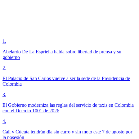
1
.
Abelardo De La Espriella habla sobre libertad de prensa y su
gobierno
2
.
El Palacio de San Carlos vuelve a ser la sede de la Presidencia de
Colombia
3
.
El Gobierno moderniza las reglas del servicio de taxis en Colombia
con el Decreto 1001 de 2026
4
.
Cali y Cúcuta tendrán día sin carro y sin moto este 7 de agosto por
la posesión