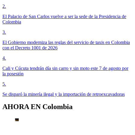
2
.
El Palacio de San Carlos vuelve a ser la sede de la Presidencia de
Colombia
3
.
El Gobierno moderniza las reglas del servicio de taxis en Colombia
con el Decreto 1001 de 2026
4
.
Cali y Cúcuta tendrán día sin carro y sin moto este 7 de agosto por
la posesión
5
.
Se disparó la minería ilegal y la importación de retroexcavadoras
AHORA EN
Colombia