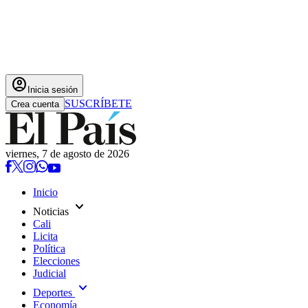
account_circle
Inicia sesión
SUSCRÍBETE
Crea cuenta
viernes, 7 de agosto de 2026
Inicio
expand_more
Noticias
Cali
Licita
Política
Elecciones
Judicial
expand_more
Deportes
Economía