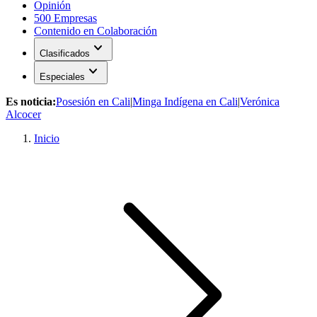
Opinión
500 Empresas
Contenido en Colaboración
expand_more
Clasificados
expand_more
Especiales
Es noticia:
Posesión en Cali
|
Minga Indígena en Cali
|
Verónica
Alcocer
Inicio