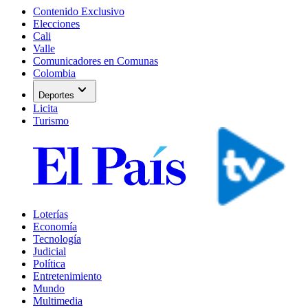
Contenido Exclusivo
Elecciones
Cali
Valle
Comunicadores en Comunas
Colombia
expand_more
Deportes
Licita
Turismo
Loterías
Economía
Tecnología
Judicial
Política
Entretenimiento
Mundo
Multimedia