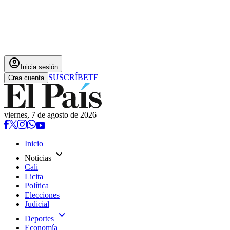
account_circle
Inicia sesión
SUSCRÍBETE
Crea cuenta
viernes, 7 de agosto de 2026
Inicio
expand_more
Noticias
Cali
Licita
Política
Elecciones
Judicial
expand_more
Deportes
Economía