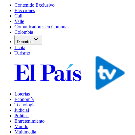
Contenido Exclusivo
Elecciones
Cali
Valle
Comunicadores en Comunas
Colombia
expand_more
Deportes
Licita
Turismo
Loterías
Economía
Tecnología
Judicial
Política
Entretenimiento
Mundo
Multimedia