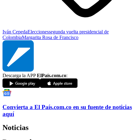
Iván Cepeda
Elecciones
segunda vuelta presidencial de
Colombia
Margarita Rosa de Francisco
Descarga la APP
ElPaís.com.co
:
Convierta a
El País
.com.co
en su fuente de noticias
aquí
Noticias