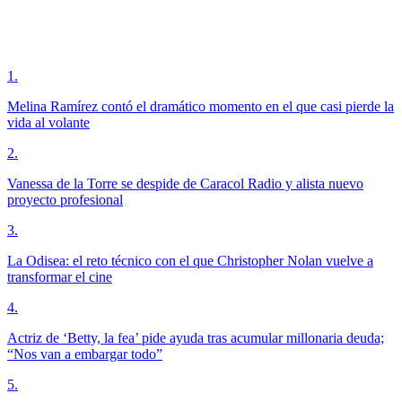
1
.
Melina Ramírez contó el dramático momento en el que casi pierde la
vida al volante
2
.
Vanessa de la Torre se despide de Caracol Radio y alista nuevo
proyecto profesional
3
.
La Odisea: el reto técnico con el que Christopher Nolan vuelve a
transformar el cine
4
.
Actriz de ‘Betty, la fea’ pide ayuda tras acumular millonaria deuda;
“Nos van a embargar todo”
5
.