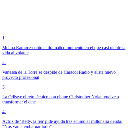
1
.
Melina Ramírez contó el dramático momento en el que casi pierde la
vida al volante
2
.
Vanessa de la Torre se despide de Caracol Radio y alista nuevo
proyecto profesional
3
.
La Odisea: el reto técnico con el que Christopher Nolan vuelve a
transformar el cine
4
.
Actriz de ‘Betty, la fea’ pide ayuda tras acumular millonaria deuda;
“Nos van a embargar todo”