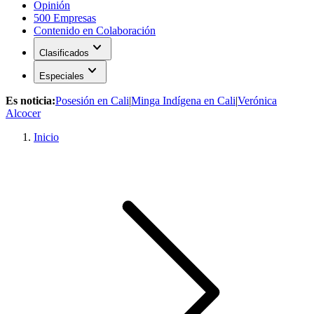
Opinión
500 Empresas
Contenido en Colaboración
expand_more
Clasificados
expand_more
Especiales
Es noticia:
Posesión en Cali
|
Minga Indígena en Cali
|
Verónica
Alcocer
Inicio