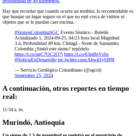
profundidad de 49 kilómetros.
Hay que recordar que cuando ocurra un temblor, lo recomendable es
que busque un lugar seguro en el que no esté cerca de vidrios ni
objetos que se le puedan caer encima.
#SismosColombiaSGC
Evento Sísmico - Boletín
Actualizado 1, 2024-09-25, 04:23 hora local Magnitud
3.4, Profundidad 49 km, Chitagá - Norte de Santander,
Colombia ¿Sintió este sismo? repórtelo
https://t.co/pgC7OC2O7j
https://t.co/63pt8nVsSe
#NoticiaEnDesarrollo
pic.twitter.com/Abwd1y9JPB
— Servicio Geológico Colombiano (@sgcol)
September 25, 2024
A continuación, otros reportes en tiempo
real:
11:34 a. m.
Murindó, Antioquia
Un sismo de 2.3 de magnitud se registró en el municipio de