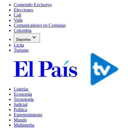
Contenido Exclusivo
Elecciones
Cali
Valle
Comunicadores en Comunas
Colombia
expand_more
Deportes
Licita
Turismo
Loterías
Economía
Tecnología
Judicial
Política
Entretenimiento
Mundo
Multimedia