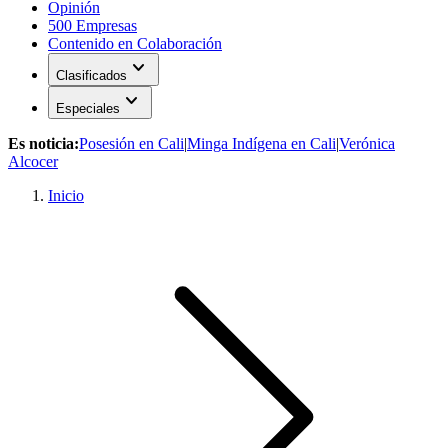
Opinión
500 Empresas
Contenido en Colaboración
expand_more
Clasificados
expand_more
Especiales
Es noticia:
Posesión en Cali
|
Minga Indígena en Cali
|
Verónica
Alcocer
Inicio