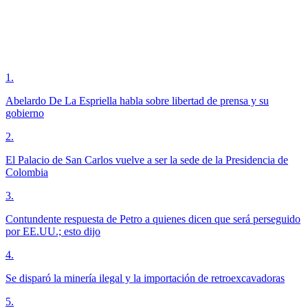
1
.
Abelardo De La Espriella habla sobre libertad de prensa y su
gobierno
2
.
El Palacio de San Carlos vuelve a ser la sede de la Presidencia de
Colombia
3
.
Contundente respuesta de Petro a quienes dicen que será perseguido
por EE.UU.; esto dijo
4
.
Se disparó la minería ilegal y la importación de retroexcavadoras
5
.