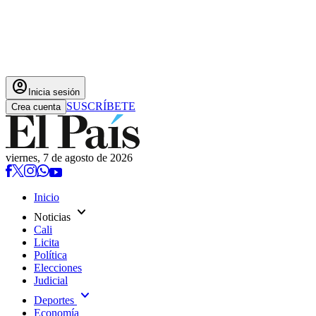
account_circle
Inicia sesión
SUSCRÍBETE
Crea cuenta
viernes, 7 de agosto de 2026
Inicio
expand_more
Noticias
Cali
Licita
Política
Elecciones
Judicial
expand_more
Deportes
Economía