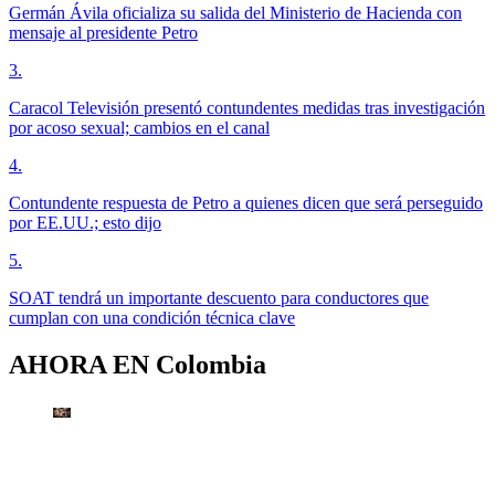
Germán Ávila oficializa su salida del Ministerio de Hacienda con
mensaje al presidente Petro
3
.
Caracol Televisión presentó contundentes medidas tras investigación
por acoso sexual; cambios en el canal
4
.
Contundente respuesta de Petro a quienes dicen que será perseguido
por EE.UU.; esto dijo
5
.
SOAT tendrá un importante descuento para conductores que
cumplan con una condición técnica clave
AHORA EN
Colombia