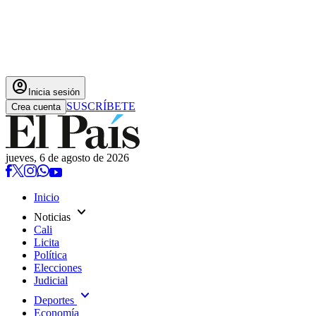
account_circle
Inicia sesión
SUSCRÍBETE
Crea cuenta
jueves, 6 de agosto de 2026
Inicio
expand_more
Noticias
Cali
Licita
Política
Elecciones
Judicial
expand_more
Deportes
Economía