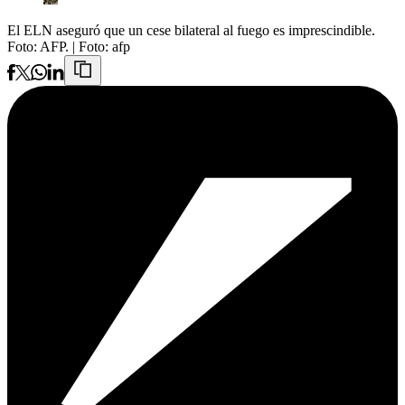
El ELN aseguró que un cese bilateral al fuego es imprescindible.
Foto: AFP.
| Foto:
afp