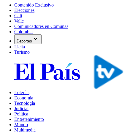
Contenido Exclusivo
Elecciones
Cali
Valle
Comunicadores en Comunas
Colombia
expand_more
Deportes
Licita
Turismo
Loterías
Economía
Tecnología
Judicial
Política
Entretenimiento
Mundo
Multimedia