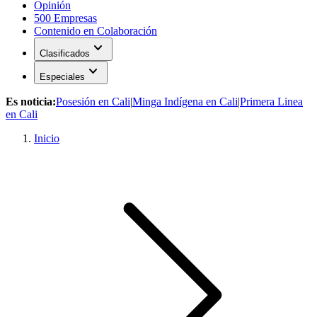
Opinión
500 Empresas
Contenido en Colaboración
expand_more
Clasificados
expand_more
Especiales
Es noticia:
Posesión en Cali
|
Minga Indígena en Cali
|
Primera Linea
en Cali
Inicio