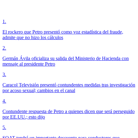
1
.
El rockero que Petro presentó como voz estadística del fraude,
admite que no hizo los cálculos
2
.
Germán Ávila oficializa su salida del Ministerio de Hacienda con
mensaje al presidente Petro
3
.
Caracol Televisión presentó contundentes medidas tras investigación
por acoso sexual; cambios en el canal
4
.
Contundente respuesta de Petro a quienes dicen que será perseguido
por EE.UU.; esto dijo
5
.
SOAT tendrá un importante descuento para conductores que