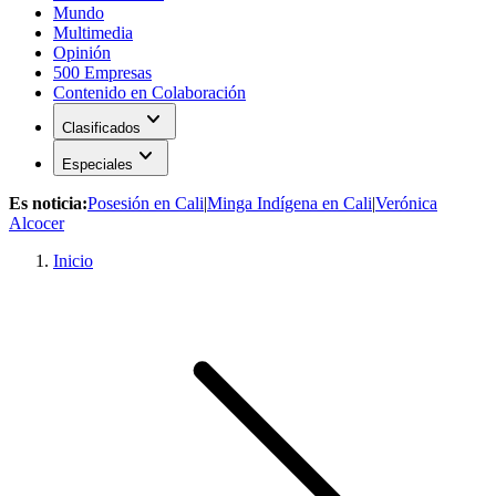
Mundo
Multimedia
Opinión
500 Empresas
Contenido en Colaboración
expand_more
Clasificados
expand_more
Especiales
Es noticia:
Posesión en Cali
|
Minga Indígena en Cali
|
Verónica
Alcocer
Inicio