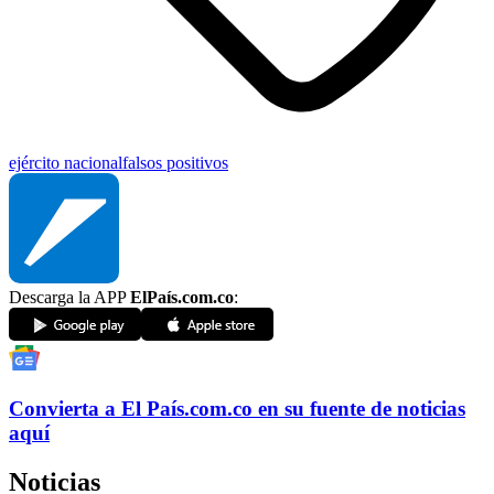
ejército nacional
falsos positivos
Descarga la APP
ElPaís.com.co
:
Convierta a
El País
.com.co
en su fuente de noticias
aquí
Noticias