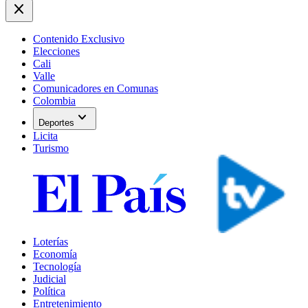
close
Contenido Exclusivo
Elecciones
Cali
Valle
Comunicadores en Comunas
Colombia
expand_more
Deportes
Licita
Turismo
Loterías
Economía
Tecnología
Judicial
Política
Entretenimiento