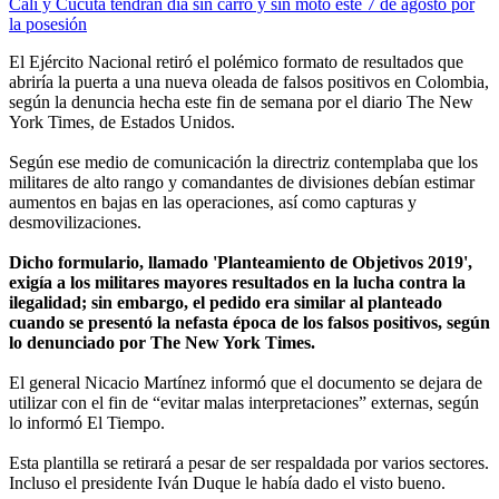
Cali y Cúcuta tendrán día sin carro y sin moto este 7 de agosto por
la posesión
El Ejército Nacional retiró el polémico formato de resultados que
abriría la puerta a una nueva oleada de falsos positivos en Colombia,
según la denuncia hecha este fin de semana por el diario The New
York Times, de Estados Unidos.
Según ese medio de comunicación la directriz contemplaba que los
militares de alto rango y comandantes de divisiones debían estimar
aumentos en bajas en las operaciones, así como capturas y
desmovilizaciones.
Dicho formulario, llamado 'Planteamiento de Objetivos 2019',
exigía a los militares mayores resultados en la lucha contra la
ilegalidad; sin embargo, el pedido era similar al planteado
cuando se presentó la nefasta época de los falsos positivos, según
lo denunciado por The New York Times.
El general Nicacio Martínez informó que el documento se dejara de
utilizar con el fin de “evitar malas interpretaciones” externas, según
lo informó El Tiempo.
Esta plantilla se retirará a pesar de ser respaldada por varios sectores.
Incluso el presidente Iván Duque le había dado el visto bueno.