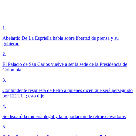
1
.
Abelardo De La Espriella habla sobre libertad de prensa y su
gobierno
2
.
El Palacio de San Carlos vuelve a ser la sede de la Presidencia de
Colombia
3
.
Contundente respuesta de Petro a quienes dicen que será perseguido
por EE.UU.; esto dijo
4
.
Se disparó la minería ilegal y la importación de retroexcavadoras
5
.