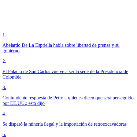
1
.
Abelardo De La Espriella habla sobre libertad de prensa y su
gobierno
2
.
El Palacio de San Carlos vuelve a ser la sede de la Presidencia de
Colombia
3
.
Contundente respuesta de Petro a quienes dicen que será perseguido
por EE.UU.; esto dijo
4
.
Se disparó la minería ilegal y la importación de retroexcavadoras
5
.