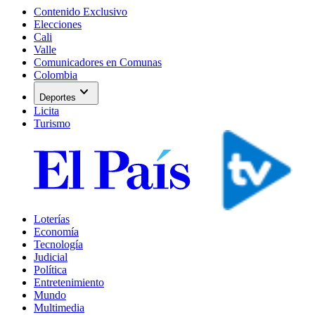
Contenido Exclusivo
Elecciones
Cali
Valle
Comunicadores en Comunas
Colombia
expand_more
Deportes
Licita
Turismo
Loterías
Economía
Tecnología
Judicial
Política
Entretenimiento
Mundo
Multimedia