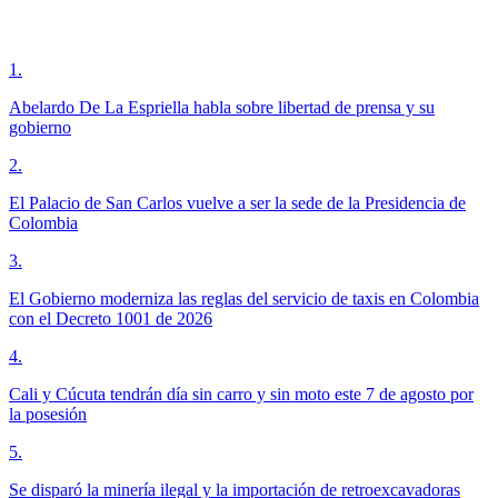
1
.
Abelardo De La Espriella habla sobre libertad de prensa y su
gobierno
2
.
El Palacio de San Carlos vuelve a ser la sede de la Presidencia de
Colombia
3
.
El Gobierno moderniza las reglas del servicio de taxis en Colombia
con el Decreto 1001 de 2026
4
.
Cali y Cúcuta tendrán día sin carro y sin moto este 7 de agosto por
la posesión
5
.
Se disparó la minería ilegal y la importación de retroexcavadoras