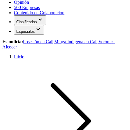
Opinión
500 Empresas
Contenido en Colaboración
expand_more
Clasificados
expand_more
Especiales
Es noticia:
Posesión en Cali
|
Minga Indígena en Cali
|
Verónica
Alcocer
Inicio