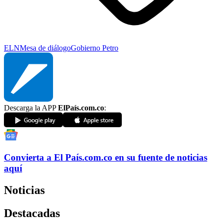
ELN
Mesa de diálogo
Gobierno Petro
Descarga la APP
ElPaís.com.co
:
Convierta a
El País
.com.co
en su fuente de noticias
aquí
Noticias
Destacadas