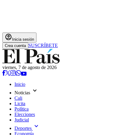
account_circle
Inicia sesión
SUSCRÍBETE
Crea cuenta
viernes, 7 de agosto de 2026
Inicio
expand_more
Noticias
Cali
Licita
Política
Elecciones
Judicial
expand_more
Deportes
Economía