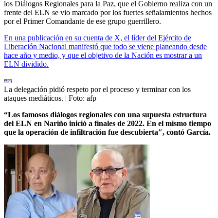
los Diálogos Regionales para la Paz, que el Gobierno realiza con un
frente del ELN se vio marcado por los fuertes señalamientos hechos
por el Primer Comandante de ese grupo guerrillero.
En una publicación en su cuenta de X, el líder del Ejército de
Liberación Nacional manifestó que todo se viene planeando desde
hace año y medio, y que el objetivo de la Nación es mostrar a un
ELN dividido.
La delegación pidió respeto por el proceso y terminar con los
ataques mediáticos.
| Foto:
afp
“Los famosos diálogos regionales con una supuesta estructura
del ELN en Nariño inició a finales de 2022. En el mismo tiempo
que la operación de infiltración fue descubierta″, contó García.