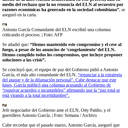
medio del rechazo que la no renuncia del ELN al secuestro por
razones económicas ha generado en la sociedad colombiana”
, se
aseguró en la carta.
Antonio García Comandante del ELN escribió una columna
criticando el proceso.
| Foto:
AFP
Se añadió que:
“Hemos mantenido este compromiso y el cese al
fuego, a pesar de los anuncios de ‘congelamiento’ del ELN.
Hemos cumplido todos los compromisos, que incluye proponer
soluciones a las crisis”.
Se concluyó que, el equipo de paz del Gobierno pidió a Antonio
García, el más alto comandante del ELN,
“renunciar a la estrategia
del ataque y de la difamación personal”. Cabe destacar que este
lunes, García publicó una columna acusando al Gobierno de
“esquivar acuerdos o incumplirlos” afirmando que la “paz total se
está virando a la total incertidumbre”.
Jefe negociador del Gobierno ante el ELN, Otty Patiño, y el
guerrillero Antonio García.
| Foto:
Semana / Archivo
Cabe recordar que el pasado marzo, Antonio García, aseguró que