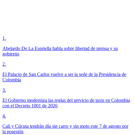
1
.
Abelardo De La Espriella habla sobre libertad de prensa y su
gobierno
2
.
El Palacio de San Carlos vuelve a ser la sede de la Presidencia de
Colombia
3
.
El Gobierno moderniza las reglas del servicio de taxis en Colombia
con el Decreto 1001 de 2026
4
.
Cali y Cúcuta tendrán día sin carro y sin moto este 7 de agosto por
la posesión