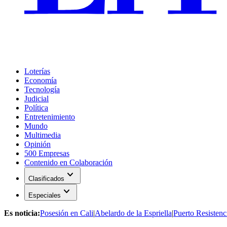
Loterías
Economía
Tecnología
Judicial
Política
Entretenimiento
Mundo
Multimedia
Opinión
500 Empresas
Contenido en Colaboración
expand_more
Clasificados
expand_more
Especiales
Es noticia:
Posesión en Cali
|
Abelardo de la Espriella
|
Puerto Resistenc