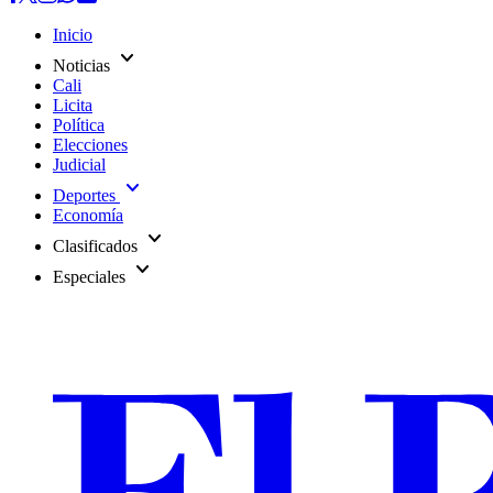
Inicio
expand_more
Noticias
Cali
Licita
Política
Elecciones
Judicial
expand_more
Deportes
Economía
expand_more
Clasificados
expand_more
Especiales