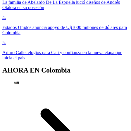
La familia de Abelardo De La Espriella lució diseños de Andrés
Otálora en su posesión
4
.
Estados Unidos anuncia apoyo de U$1000 millones de dólares para
Colombia
5
.
Arturo Calle: elogios para Cali y confianza en la nueva etapa que
inicia el país
AHORA EN
Colombia