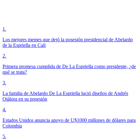
1
.
Los mejores memes que dejó la posesión presidencial de Abelardo
de la Espriella en Cali
2
.
Primera promesa cumplida de De La Espriella como presidente, ¿de
qué se trata?
3
.
La familia de Abelardo De La Espriella lució diseños de Andrés
Otálora en su posesión
4
.
Estados Unidos anuncia apoyo de U$1000 millones de dólares para
Colombia
5
.