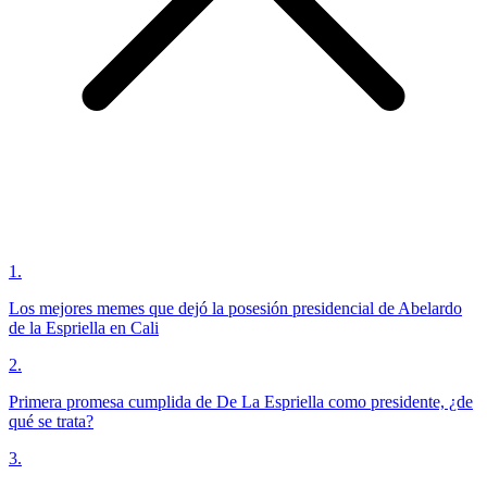
1
.
Los mejores memes que dejó la posesión presidencial de Abelardo
de la Espriella en Cali
2
.
Primera promesa cumplida de De La Espriella como presidente, ¿de
qué se trata?
3
.