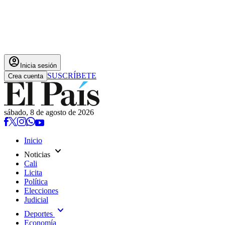
account_circle
Inicia sesión
SUSCRÍBETE
Crea cuenta
sábado, 8 de agosto de 2026
Inicio
expand_more
Noticias
Cali
Licita
Política
Elecciones
Judicial
expand_more
Deportes
Economía