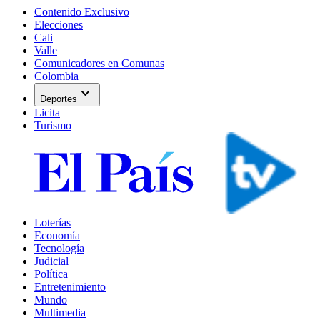
Contenido Exclusivo
Elecciones
Cali
Valle
Comunicadores en Comunas
Colombia
expand_more
Deportes
Licita
Turismo
Loterías
Economía
Tecnología
Judicial
Política
Entretenimiento
Mundo
Multimedia