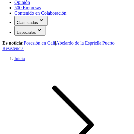
Opinión
500 Empresas
Contenido en Colaboración
expand_more
Clasificados
expand_more
Especiales
Es noticia:
Posesión en Cali
|
Abelardo de la Espriella
|
Puerto
Resistencia
Inicio