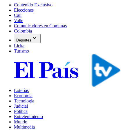
Contenido Exclusivo
Elecciones
Cali
Valle
Comunicadores en Comunas
Colombia
expand_more
Deportes
Licita
Turismo
Loterías
Economía
Tecnología
Judicial
Política
Entretenimiento
Mundo
Multimedia