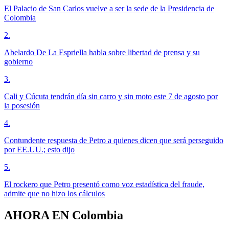
El Palacio de San Carlos vuelve a ser la sede de la Presidencia de
Colombia
2
.
Abelardo De La Espriella habla sobre libertad de prensa y su
gobierno
3
.
Cali y Cúcuta tendrán día sin carro y sin moto este 7 de agosto por
la posesión
4
.
Contundente respuesta de Petro a quienes dicen que será perseguido
por EE.UU.; esto dijo
5
.
El rockero que Petro presentó como voz estadística del fraude,
admite que no hizo los cálculos
AHORA EN
Colombia