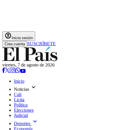
account_circle
Inicia sesión
SUSCRÍBETE
Crea cuenta
viernes, 7 de agosto de 2026
Inicio
expand_more
Noticias
Cali
Licita
Política
Elecciones
Judicial
expand_more
Deportes
Economía