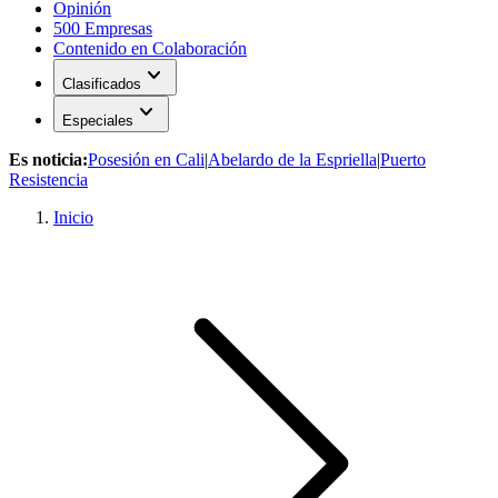
Opinión
500 Empresas
Contenido en Colaboración
expand_more
Clasificados
expand_more
Especiales
Es noticia:
Posesión en Cali
|
Abelardo de la Espriella
|
Puerto
Resistencia
Inicio