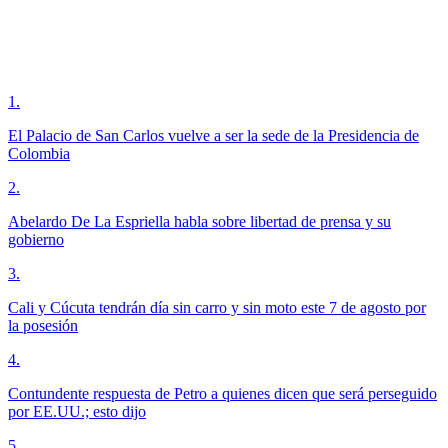
1
.
El Palacio de San Carlos vuelve a ser la sede de la Presidencia de
Colombia
2
.
Abelardo De La Espriella habla sobre libertad de prensa y su
gobierno
3
.
Cali y Cúcuta tendrán día sin carro y sin moto este 7 de agosto por
la posesión
4
.
Contundente respuesta de Petro a quienes dicen que será perseguido
por EE.UU.; esto dijo
5
.