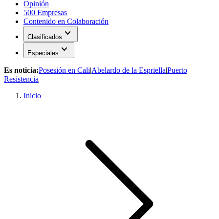
Opinión
500 Empresas
Contenido en Colaboración
expand_more
Clasificados
expand_more
Especiales
Es noticia:
Posesión en Cali
|
Abelardo de la Espriella
|
Puerto
Resistencia
Inicio