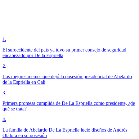
1
.
El suroccidente del país ya tuvo su primer consejo de seguridad
encabezado por De la Espriella
2
.
Los mejores memes que dejó la posesión presidencial de Abelardo
de la Espriella en Cali
3
.
Primera promesa cumplida de De La Espriella como presidente, ¿de
qué se trata?
4
.
La familia de Abelardo De La Espriella lució diseños de Andrés
Otálora en su posesión