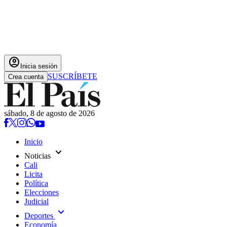
account_circle
Inicia sesión
SUSCRÍBETE
Crea cuenta
sábado, 8 de agosto de 2026
Inicio
expand_more
Noticias
Cali
Licita
Política
Elecciones
Judicial
expand_more
Deportes
Economía