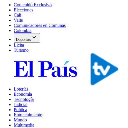
Contenido Exclusivo
Elecciones
Cali
Valle
Comunicadores en Comunas
Colombia
expand_more
Deportes
Licita
Turismo
Loterías
Economía
Tecnología
Judicial
Política
Entretenimiento
Mundo
Multimedia