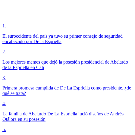
1
.
El suroccidente del país ya tuvo su primer consejo de seguridad
encabezado por De la Espriella
2
.
Los mejores memes que dejó la posesión presidencial de Abelardo
de la Espriella en Cali
3
.
Primera promesa cumplida de De La Espriella como presidente, ¿de
qué se trata?
4
.
La familia de Abelardo De La Espriella lució diseños de Andrés
Otálora en su posesión
5
.