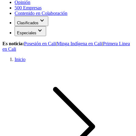
Opinión
500 Empresas
Contenido en Colaboración
expand_more
Clasificados
expand_more
Especiales
Es noticia:
Posesión en Cali
|
Minga Indígena en Cali
|
Primera Linea
en Cali
Inicio