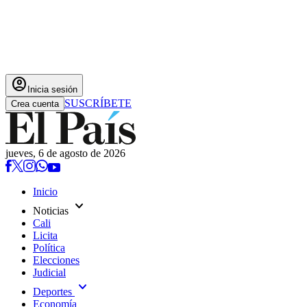
account_circle
Inicia sesión
SUSCRÍBETE
Crea cuenta
jueves, 6 de agosto de 2026
Inicio
expand_more
Noticias
Cali
Licita
Política
Elecciones
Judicial
expand_more
Deportes
Economía