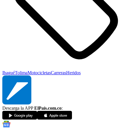
Ibagué
Tolima
Motocicletas
Carreras
Heridos
Descarga la APP
ElPaís.com.co
: