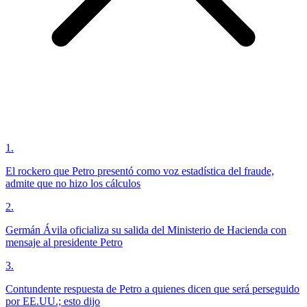
1
.
El rockero que Petro presentó como voz estadística del fraude,
admite que no hizo los cálculos
2
.
Germán Ávila oficializa su salida del Ministerio de Hacienda con
mensaje al presidente Petro
3
.
Contundente respuesta de Petro a quienes dicen que será perseguido
por EE.UU.; esto dijo