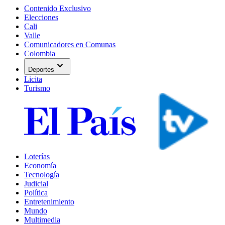
Contenido Exclusivo
Elecciones
Cali
Valle
Comunicadores en Comunas
Colombia
expand_more
Deportes
Licita
Turismo
Loterías
Economía
Tecnología
Judicial
Política
Entretenimiento
Mundo
Multimedia