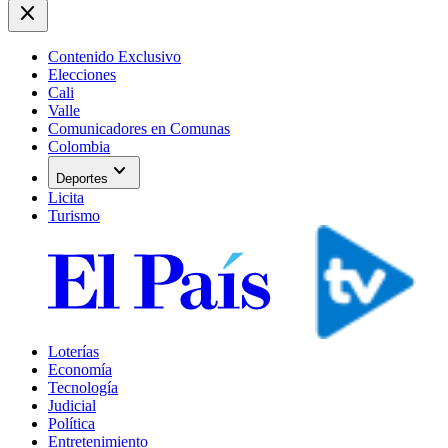
close
Contenido Exclusivo
Elecciones
Cali
Valle
Comunicadores en Comunas
Colombia
expand_more
Deportes
Licita
Turismo
Loterías
Economía
Tecnología
Judicial
Política
Entretenimiento