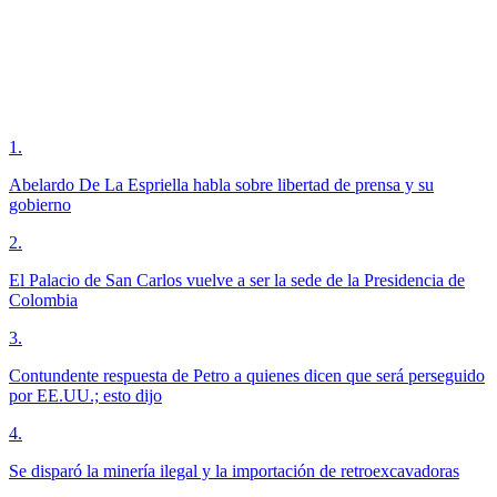
1
.
Abelardo De La Espriella habla sobre libertad de prensa y su
gobierno
2
.
El Palacio de San Carlos vuelve a ser la sede de la Presidencia de
Colombia
3
.
Contundente respuesta de Petro a quienes dicen que será perseguido
por EE.UU.; esto dijo
4
.
Se disparó la minería ilegal y la importación de retroexcavadoras