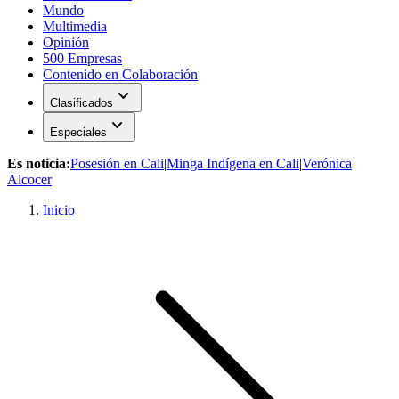
Mundo
Multimedia
Opinión
500 Empresas
Contenido en Colaboración
expand_more
Clasificados
expand_more
Especiales
Es noticia:
Posesión en Cali
|
Minga Indígena en Cali
|
Verónica
Alcocer
Inicio