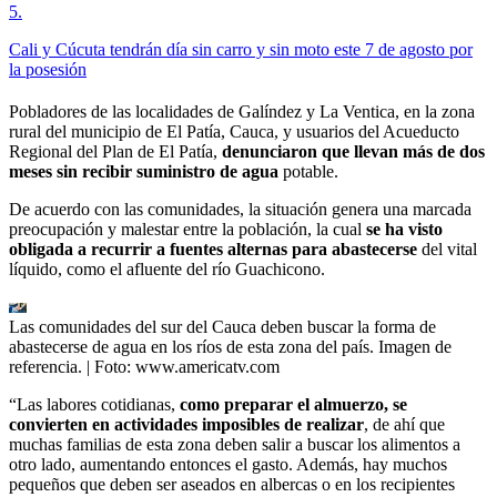
5
.
Cali y Cúcuta tendrán día sin carro y sin moto este 7 de agosto por
la posesión
Pobladores de las localidades de Galíndez y La Ventica, en la zona
rural del municipio de El Patía, Cauca, y usuarios del Acueducto
Regional del Plan de El Patía,
denunciaron que llevan más de dos
meses sin recibir suministro de agua
potable.
De acuerdo con las comunidades, la situación genera una marcada
preocupación y malestar entre la población, la cual
se ha visto
obligada a recurrir a fuentes alternas para abastecerse
del vital
líquido, como el afluente del río Guachicono.
Las comunidades del sur del Cauca deben buscar la forma de
abastecerse de agua en los ríos de esta zona del país. Imagen de
referencia.
| Foto:
www.americatv.com
“Las labores cotidianas,
como preparar el almuerzo, se
convierten en actividades imposibles de realizar
, de ahí que
muchas familias de esta zona deben salir a buscar los alimentos a
otro lado, aumentando entonces el gasto. Además, hay muchos
pequeños que deben ser aseados en albercas o en los recipientes