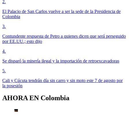
2
.
El Palacio de San Carlos vuelve a ser la sede de la Presidencia de
Colombia
3
.
Contundente respuesta de Petro a quienes dicen que será perseguido
por EE.UU.; esto dijo
4
.
Se disparó la minería ilegal y la importación de retroexcavadoras
5
.
Cali y Cúcuta tendrán día sin carro y sin moto este 7 de agosto por
la posesión
AHORA EN
Colombia