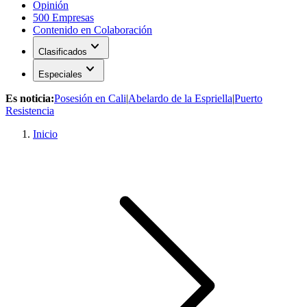
Opinión
500 Empresas
Contenido en Colaboración
expand_more
Clasificados
expand_more
Especiales
Es noticia:
Posesión en Cali
|
Abelardo de la Espriella
|
Puerto
Resistencia
Inicio