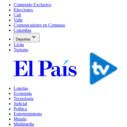
Contenido Exclusivo
Elecciones
Cali
Valle
Comunicadores en Comunas
Colombia
expand_more
Deportes
Licita
Turismo
Loterías
Economía
Tecnología
Judicial
Política
Entretenimiento
Mundo
Multimedia