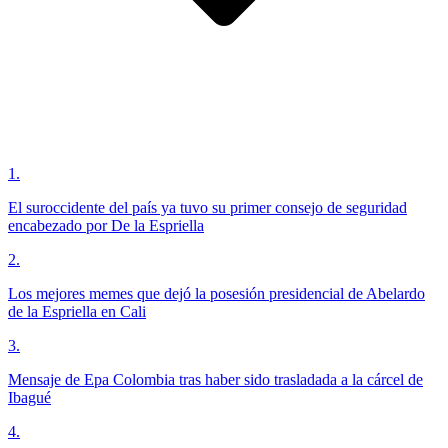
1
.
El suroccidente del país ya tuvo su primer consejo de seguridad
encabezado por De la Espriella
2
.
Los mejores memes que dejó la posesión presidencial de Abelardo
de la Espriella en Cali
3
.
Mensaje de Epa Colombia tras haber sido trasladada a la cárcel de
Ibagué
4
.