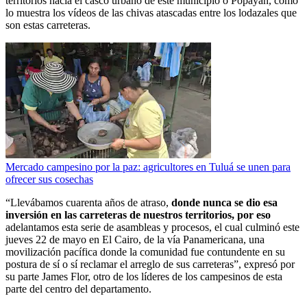
territorios hacia el casco urbano de este municipio o Popayán, como
lo muestra los vídeos de las chivas atascadas entre los lodazales que
son estas carreteras.
Mercado campesino por la paz: agricultores en Tuluá se unen para
ofrecer sus cosechas
“Llevábamos cuarenta años de atraso,
donde nunca se dio esa
inversión en las carreteras de nuestros territorios, por eso
adelantamos esta serie de asambleas y procesos, el cual culminó este
jueves 22 de mayo en El Cairo, de la vía Panamericana, una
movilización pacífica donde la comunidad fue contundente en su
postura de sí o sí reclamar el arreglo de sus carreteras”, expresó por
su parte James Flor, otro de los líderes de los campesinos de esta
parte del centro del departamento.