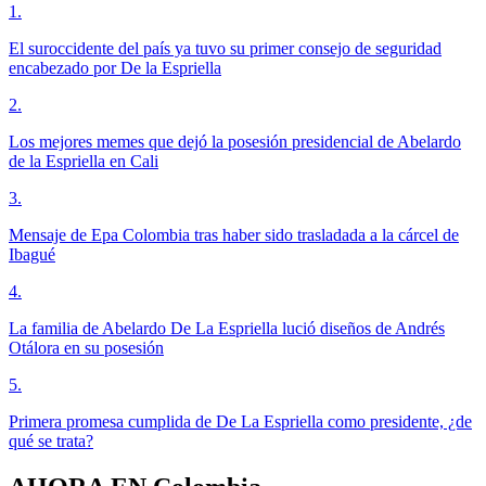
1
.
El suroccidente del país ya tuvo su primer consejo de seguridad
encabezado por De la Espriella
2
.
Los mejores memes que dejó la posesión presidencial de Abelardo
de la Espriella en Cali
3
.
Mensaje de Epa Colombia tras haber sido trasladada a la cárcel de
Ibagué
4
.
La familia de Abelardo De La Espriella lució diseños de Andrés
Otálora en su posesión
5
.
Primera promesa cumplida de De La Espriella como presidente, ¿de
qué se trata?