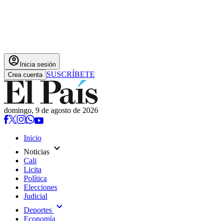
account_circle
Inicia sesión
SUSCRÍBETE
Crea cuenta
domingo, 9 de agosto de 2026
Inicio
expand_more
Noticias
Cali
Licita
Política
Elecciones
Judicial
expand_more
Deportes
Economía