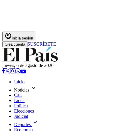
account_circle
Inicia sesión
SUSCRÍBETE
Crea cuenta
jueves, 6 de agosto de 2026
Inicio
expand_more
Noticias
Cali
Licita
Política
Elecciones
Judicial
expand_more
Deportes
Economía