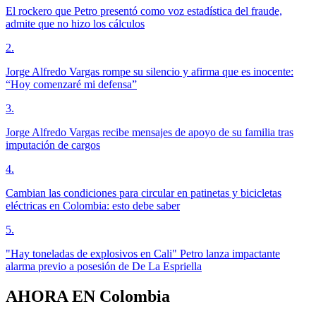
El rockero que Petro presentó como voz estadística del fraude,
admite que no hizo los cálculos
2
.
Jorge Alfredo Vargas rompe su silencio y afirma que es inocente:
“Hoy comenzaré mi defensa”
3
.
Jorge Alfredo Vargas recibe mensajes de apoyo de su familia tras
imputación de cargos
4
.
Cambian las condiciones para circular en patinetas y bicicletas
eléctricas en Colombia: esto debe saber
5
.
"Hay toneladas de explosivos en Cali" Petro lanza impactante
alarma previo a posesión de De La Espriella
AHORA EN
Colombia