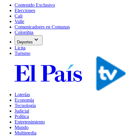
Contenido Exclusivo
Elecciones
Cali
Valle
Comunicadores en Comunas
Colombia
expand_more
Deportes
Licita
Turismo
Loterías
Economía
Tecnología
Judicial
Política
Entretenimiento
Mundo
Multimedia