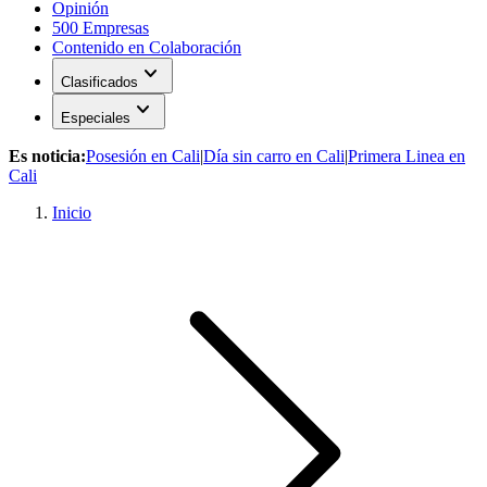
Opinión
500 Empresas
Contenido en Colaboración
expand_more
Clasificados
expand_more
Especiales
Es noticia:
Posesión en Cali
|
Día sin carro en Cali
|
Primera Linea en
Cali
Inicio