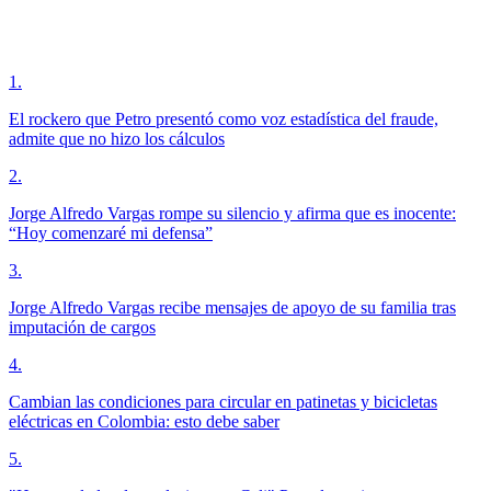
1
.
El rockero que Petro presentó como voz estadística del fraude,
admite que no hizo los cálculos
2
.
Jorge Alfredo Vargas rompe su silencio y afirma que es inocente:
“Hoy comenzaré mi defensa”
3
.
Jorge Alfredo Vargas recibe mensajes de apoyo de su familia tras
imputación de cargos
4
.
Cambian las condiciones para circular en patinetas y bicicletas
eléctricas en Colombia: esto debe saber
5
.