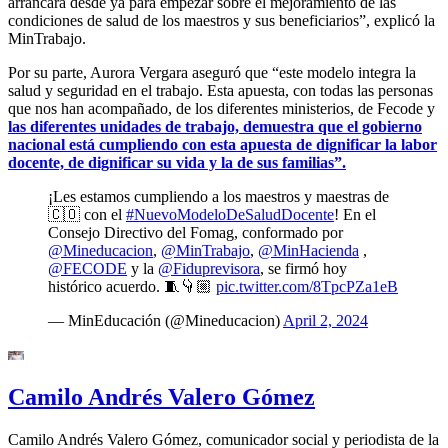
arrancará desde ya para empezar sobre el mejoramiento de las
condiciones de salud de los maestros y sus beneficiarios”, explicó la
MinTrabajo.
Por su parte, Aurora Vergara aseguró que “este modelo integra la
salud y seguridad en el trabajo. Esta apuesta, con todas las personas
que nos han acompañado, de los diferentes ministerios, de Fecode y
las diferentes unidades de trabajo, demuestra que el gobierno
nacional está cumpliendo con esta apuesta de dignificar la labor
docente, de dignificar su vida y la de sus familias”.
¡Les estamos cumpliendo a los maestros y maestras de
🇨🇴 con el
#NuevoModeloDeSaludDocente
! En el
Consejo Directivo del Fomag, conformado por
@Mineducacion
,
@MinTrabajo
,
@MinHacienda
,
@FECODE
y la
@Fiduprevisora
, se firmó hoy
histórico acuerdo. 🧵👇🏼
pic.twitter.com/8TpcPZa1eB
— MinEducación (@Mineducacion)
April 2, 2024
Camilo Andrés Valero Gómez
Camilo Andrés Valero Gómez, comunicador social y periodista de la