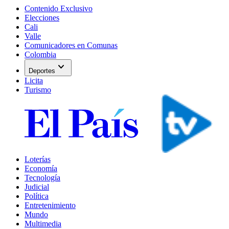
Contenido Exclusivo
Elecciones
Cali
Valle
Comunicadores en Comunas
Colombia
expand_more
Deportes
Licita
Turismo
Loterías
Economía
Tecnología
Judicial
Política
Entretenimiento
Mundo
Multimedia