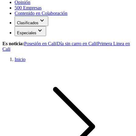
Opinión
500 Empresas
Contenido en Colaboración
expand_more
Clasificados
expand_more
Especiales
Es noticia:
Posesión en Cali
|
Día sin carro en Cali
|
Primera Linea en
Cali
Inicio