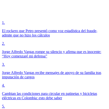
1
.
El rockero que Petro presentó como voz estadística del fraude,
admite que no hizo los cálculos
2
.
Jorge Alfredo Vargas rompe su silencio y afirma que es inocente:
“Hoy comenzaré mi defensa”
3
.
Jorge Alfredo Vargas recibe mensajes de apoyo de su familia tras
imputación de cargos
4
.
Cambian las condiciones para circular en patinetas y bicicletas
eléctricas en Colombia: esto debe saber
5
.