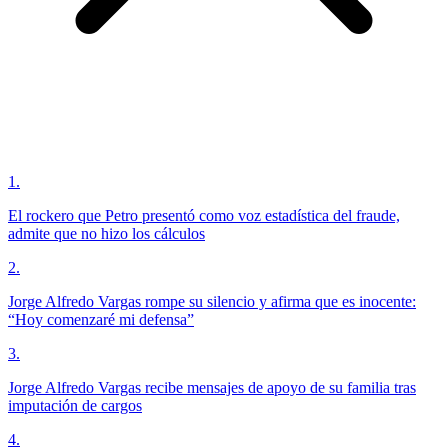
1
.
El rockero que Petro presentó como voz estadística del fraude,
admite que no hizo los cálculos
2
.
Jorge Alfredo Vargas rompe su silencio y afirma que es inocente:
“Hoy comenzaré mi defensa”
3
.
Jorge Alfredo Vargas recibe mensajes de apoyo de su familia tras
imputación de cargos
4
.