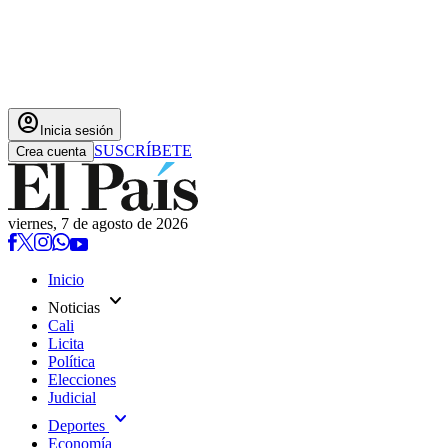
account_circle
Inicia sesión
SUSCRÍBETE
Crea cuenta
viernes, 7 de agosto de 2026
Inicio
expand_more
Noticias
Cali
Licita
Política
Elecciones
Judicial
expand_more
Deportes
Economía