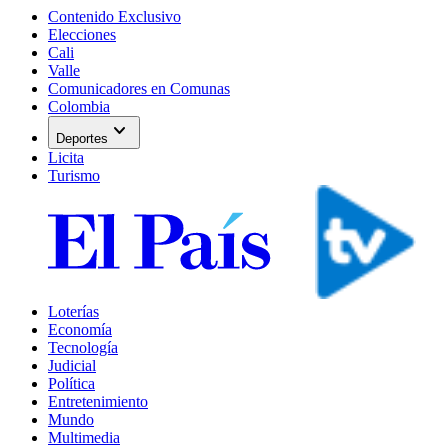
Contenido Exclusivo
Elecciones
Cali
Valle
Comunicadores en Comunas
Colombia
expand_more
Deportes
Licita
Turismo
Loterías
Economía
Tecnología
Judicial
Política
Entretenimiento
Mundo
Multimedia