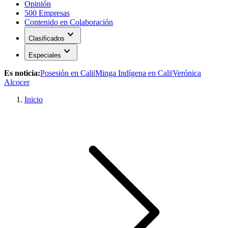
Opinión
500 Empresas
Contenido en Colaboración
expand_more
Clasificados
expand_more
Especiales
Es noticia:
Posesión en Cali
|
Minga Indígena en Cali
|
Verónica
Alcocer
Inicio