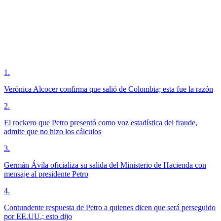
1
.
Verónica Alcocer confirma que salió de Colombia; esta fue la razón
2
.
El rockero que Petro presentó como voz estadística del fraude,
admite que no hizo los cálculos
3
.
Germán Ávila oficializa su salida del Ministerio de Hacienda con
mensaje al presidente Petro
4
.
Contundente respuesta de Petro a quienes dicen que será perseguido
por EE.UU.; esto dijo