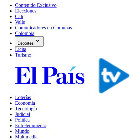
Contenido Exclusivo
Elecciones
Cali
Valle
Comunicadores en Comunas
Colombia
expand_more
Deportes
Licita
Turismo
Loterías
Economía
Tecnología
Judicial
Política
Entretenimiento
Mundo
Multimedia