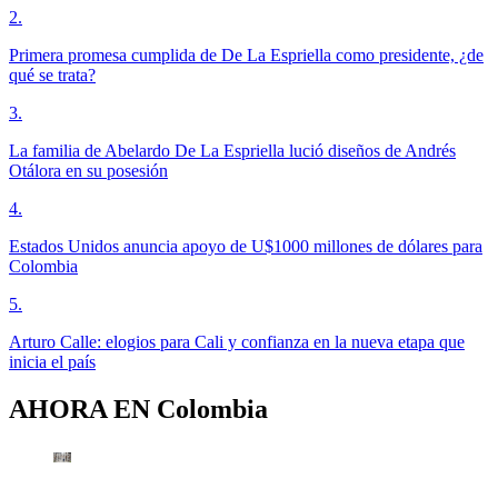
2
.
Primera promesa cumplida de De La Espriella como presidente, ¿de
qué se trata?
3
.
La familia de Abelardo De La Espriella lució diseños de Andrés
Otálora en su posesión
4
.
Estados Unidos anuncia apoyo de U$1000 millones de dólares para
Colombia
5
.
Arturo Calle: elogios para Cali y confianza en la nueva etapa que
inicia el país
AHORA EN
Colombia