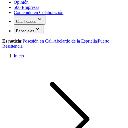
Opinión
500 Empresas
Contenido en Colaboración
expand_more
Clasificados
expand_more
Especiales
Es noticia:
Posesión en Cali
|
Abelardo de la Espriella
|
Puerto
Resistencia
Inicio