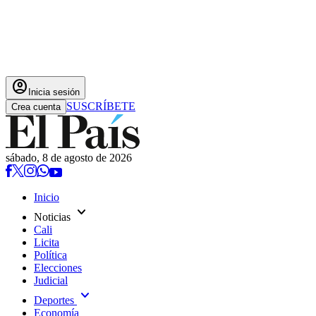
account_circle
Inicia sesión
SUSCRÍBETE
Crea cuenta
sábado, 8 de agosto de 2026
Inicio
expand_more
Noticias
Cali
Licita
Política
Elecciones
Judicial
expand_more
Deportes
Economía