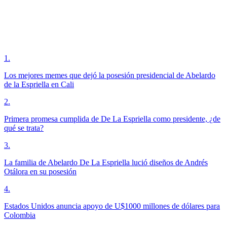
1
.
Los mejores memes que dejó la posesión presidencial de Abelardo
de la Espriella en Cali
2
.
Primera promesa cumplida de De La Espriella como presidente, ¿de
qué se trata?
3
.
La familia de Abelardo De La Espriella lució diseños de Andrés
Otálora en su posesión
4
.
Estados Unidos anuncia apoyo de U$1000 millones de dólares para
Colombia