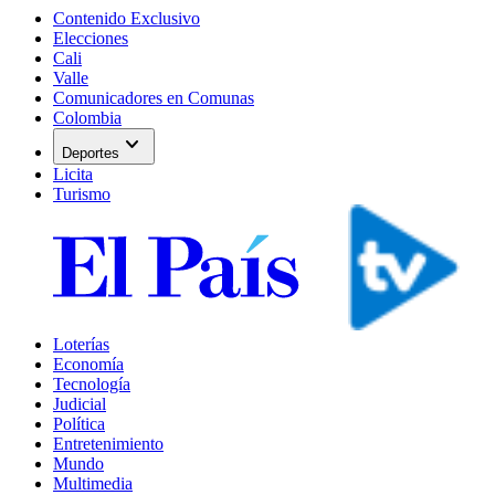
Contenido Exclusivo
Elecciones
Cali
Valle
Comunicadores en Comunas
Colombia
expand_more
Deportes
Licita
Turismo
Loterías
Economía
Tecnología
Judicial
Política
Entretenimiento
Mundo
Multimedia