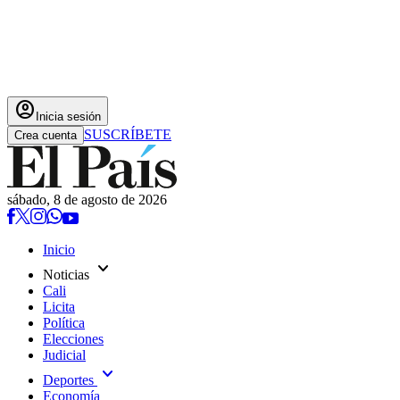
account_circle
Inicia sesión
SUSCRÍBETE
Crea cuenta
sábado, 8 de agosto de 2026
Inicio
expand_more
Noticias
Cali
Licita
Política
Elecciones
Judicial
expand_more
Deportes
Economía