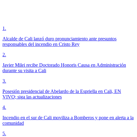
1
.
Alcalde de Cali lanzó duro pronunciamiento ante presuntos
responsables del incendio en Cristo Rey
2
.
Javier Milei recibe Doctorado Honoris Causa en Administración
durante su visita a Cali
3
.
Posesión presidencial de Abelardo de la Espriella en Cali, EN
VIVO; siga las actualizaciones
4
.
Incendio en el sur de Cali moviliza a Bomberos y pone en alerta a la
comunidad
5
.