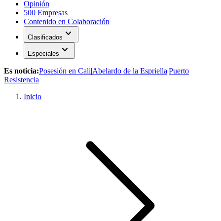
Opinión
500 Empresas
Contenido en Colaboración
expand_more
Clasificados
expand_more
Especiales
Es noticia:
Posesión en Cali
|
Abelardo de la Espriella
|
Puerto
Resistencia
Inicio