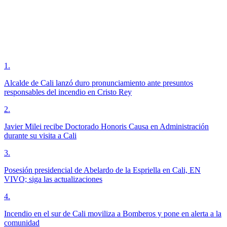
1
.
Alcalde de Cali lanzó duro pronunciamiento ante presuntos
responsables del incendio en Cristo Rey
2
.
Javier Milei recibe Doctorado Honoris Causa en Administración
durante su visita a Cali
3
.
Posesión presidencial de Abelardo de la Espriella en Cali, EN
VIVO; siga las actualizaciones
4
.
Incendio en el sur de Cali moviliza a Bomberos y pone en alerta a la
comunidad