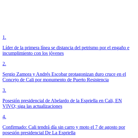
1
.
Líder de la primera línea se distancia del petrismo por el engaño e
incumplimiento con los jóvenes
2
.
Sergio Zamora y Andrés Escobar protagonizan duro cruce en el
Concejo de Cali por monumento de Puerto Resistencia
3
.
Posesión presidencial de Abelardo de la Espriella en Cali, EN
VIVO; siga las actualizaciones
4
.
Confirmado: Cali tendrá día sin carro y moto el 7 de agosto por
posesión presidencial De La Espriella