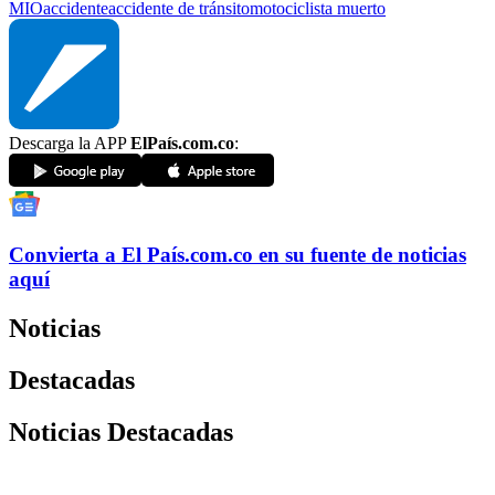
MIO
accidente
accidente de tránsito
motociclista muerto
Descarga la APP
ElPaís.com.co
:
Convierta a
El País
.com.co
en su fuente de noticias
aquí
Noticias
Destacadas
Noticias Destacadas