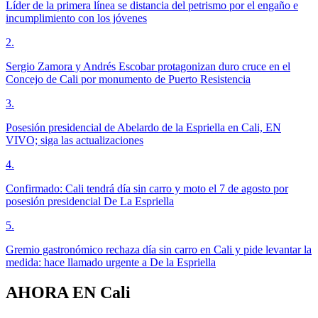
Líder de la primera línea se distancia del petrismo por el engaño e
incumplimiento con los jóvenes
2
.
Sergio Zamora y Andrés Escobar protagonizan duro cruce en el
Concejo de Cali por monumento de Puerto Resistencia
3
.
Posesión presidencial de Abelardo de la Espriella en Cali, EN
VIVO; siga las actualizaciones
4
.
Confirmado: Cali tendrá día sin carro y moto el 7 de agosto por
posesión presidencial De La Espriella
5
.
Gremio gastronómico rechaza día sin carro en Cali y pide levantar la
medida: hace llamado urgente a De la Espriella
AHORA EN
Cali