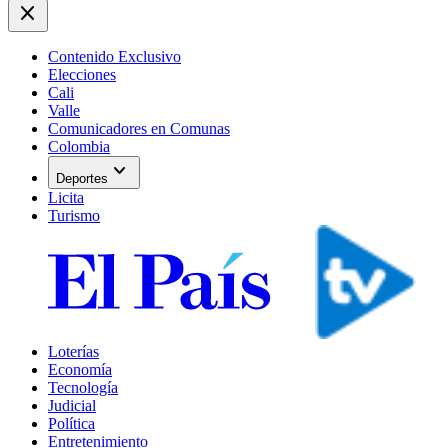
close
Contenido Exclusivo
Elecciones
Cali
Valle
Comunicadores en Comunas
Colombia
expand_more
Deportes
Licita
Turismo
Loterías
Economía
Tecnología
Judicial
Política
Entretenimiento