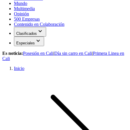
Mundo
Multimedia
Opinión
500 Empresas
Contenido en Colaboración
expand_more
Clasificados
expand_more
Especiales
Es noticia:
Posesión en Cali
|
Día sin carro en Cali
|
Primera Linea en
Cali
Inicio