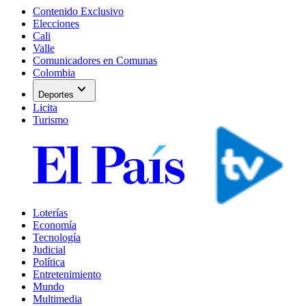
Contenido Exclusivo
Elecciones
Cali
Valle
Comunicadores en Comunas
Colombia
expand_more
Deportes
Licita
Turismo
Loterías
Economía
Tecnología
Judicial
Política
Entretenimiento
Mundo
Multimedia