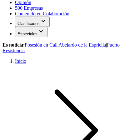
Opinión
500 Empresas
Contenido en Colaboración
expand_more
Clasificados
expand_more
Especiales
Es noticia:
Posesión en Cali
|
Abelardo de la Espriella
|
Puerto
Resistencia
Inicio