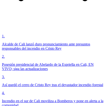
1
.
Alcalde de Cali lanzó duro pronunciamiento ante presuntos
responsables del incendio en Cristo Rey
2
.
Posesión presidencial de Abelardo de la Espriella en Cali, EN
VIVO; siga las actualizaciones
3
.
Así quedó el cerro de Cristo Rey tras el devastador incendio forestal
4
.
Incendio en el sur de Cali moviliza a Bomberos y pone en alerta a la
comunidad