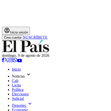
account_circle
Inicia sesión
SUSCRÍBETE
Crea cuenta
domingo, 9 de agosto de 2026
Inicio
expand_more
Noticias
Cali
Licita
Política
Elecciones
Judicial
expand_more
Deportes
Economía