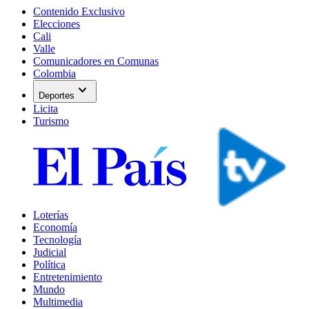
Contenido Exclusivo
Elecciones
Cali
Valle
Comunicadores en Comunas
Colombia
expand_more
Deportes
Licita
Turismo
Loterías
Economía
Tecnología
Judicial
Política
Entretenimiento
Mundo
Multimedia