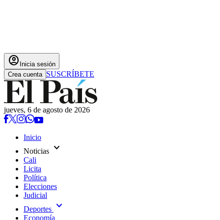
account_circle
Inicia sesión
SUSCRÍBETE
Crea cuenta
jueves, 6 de agosto de 2026
Inicio
expand_more
Noticias
Cali
Licita
Política
Elecciones
Judicial
expand_more
Deportes
Economía