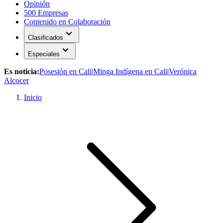
Opinión
500 Empresas
Contenido en Colaboración
expand_more
Clasificados
expand_more
Especiales
Es noticia:
Posesión en Cali
|
Minga Indígena en Cali
|
Verónica
Alcocer
Inicio