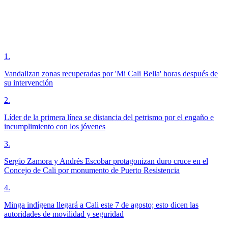
1
.
Vandalizan zonas recuperadas por 'Mi Cali Bella' horas después de
su intervención
2
.
Líder de la primera línea se distancia del petrismo por el engaño e
incumplimiento con los jóvenes
3
.
Sergio Zamora y Andrés Escobar protagonizan duro cruce en el
Concejo de Cali por monumento de Puerto Resistencia
4
.
Minga indígena llegará a Cali este 7 de agosto; esto dicen las
autoridades de movilidad y seguridad