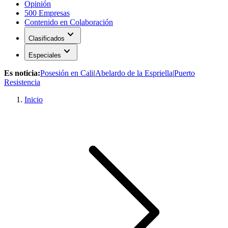
Opinión
500 Empresas
Contenido en Colaboración
expand_more
Clasificados
expand_more
Especiales
Es noticia:
Posesión en Cali
|
Abelardo de la Espriella
|
Puerto
Resistencia
Inicio