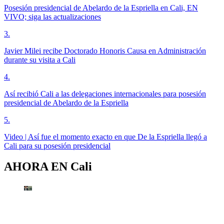
Posesión presidencial de Abelardo de la Espriella en Cali, EN
VIVO; siga las actualizaciones
3
.
Javier Milei recibe Doctorado Honoris Causa en Administración
durante su visita a Cali
4
.
Así recibió Cali a las delegaciones internacionales para posesión
presidencial de Abelardo de la Espriella
5
.
Video | Así fue el momento exacto en que De la Espriella llegó a
Cali para su posesión presidencial
AHORA EN
Cali