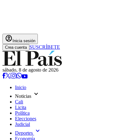
account_circle
Inicia sesión
SUSCRÍBETE
Crea cuenta
sábado, 8 de agosto de 2026
Inicio
expand_more
Noticias
Cali
Licita
Política
Elecciones
Judicial
expand_more
Deportes
Economía