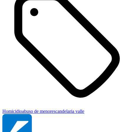
Homicidio
abuso de menores
candelaria valle