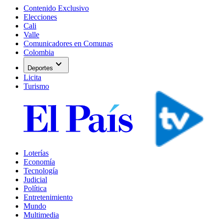
Contenido Exclusivo
Elecciones
Cali
Valle
Comunicadores en Comunas
Colombia
expand_more
Deportes
Licita
Turismo
Loterías
Economía
Tecnología
Judicial
Política
Entretenimiento
Mundo
Multimedia