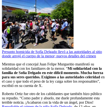
Presunto homicida de Sofía Delgado llevó a las autoridades al sitio
donde arrojó el cuerpo de la menor; nuevos detalles del crimen
Mientras que el concejal Juan Felipe Murgueitio manifestó su
solidaridad con los familiares de la menor. “
Mi solidaridad con la
familia de Sofía Delgado en este difícil momento. Mucha fuerza
para sus seres queridos. Exigimos a las autoridades celeridad
en
el caso y que todo el peso de la ley caiga sobre los responsables”,
escribió en su cuenta de X.
Roberto Ortiz fue otro de los cabildantes que también hizo público
su repudio. “Como padre y abuelo, me duele profundamente esta
terrible noticia. ¡Acabaron con la vida de un ángel, por Dios!
Repudiable el crimen de la niña Sofía Delgado
, de 12 años, en