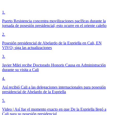
1
.
Puerto Resistencia concentra movilizaciones pacíficas durante la
jornada de posesión presidencial; esto ocurre en el oriente caleño
2
.
Posesión presidencial de Abelardo de la Espriella en Cali, EN
VIVO; siga las actualizaciones
3
.
Javier Milei recibe Doctorado Honoris Causa en Administración
durante su visita a Cali
4
.
Así recibió Cali a las delegaciones internacionales para posesión
presidencial de Abelardo de la Espriella
5
.
Video | Así fue el momento exacto en que De la Espriella llegó a
Cali para su posesión presidencial