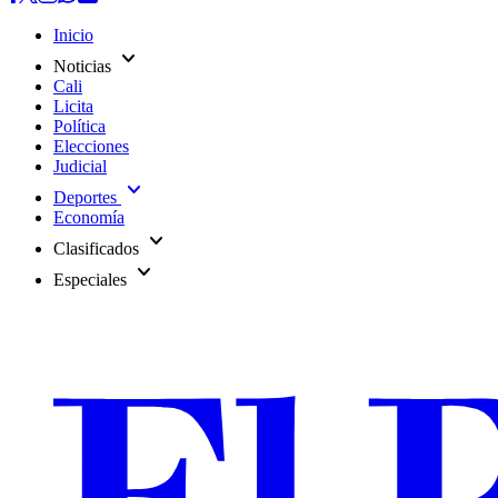
Inicio
expand_more
Noticias
Cali
Licita
Política
Elecciones
Judicial
expand_more
Deportes
Economía
expand_more
Clasificados
expand_more
Especiales