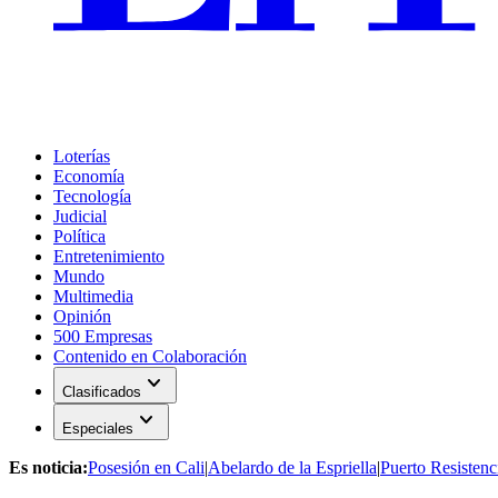
Loterías
Economía
Tecnología
Judicial
Política
Entretenimiento
Mundo
Multimedia
Opinión
500 Empresas
Contenido en Colaboración
expand_more
Clasificados
expand_more
Especiales
Es noticia:
Posesión en Cali
|
Abelardo de la Espriella
|
Puerto Resistenc