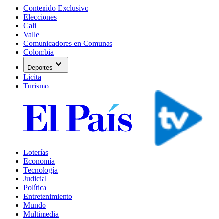
Contenido Exclusivo
Elecciones
Cali
Valle
Comunicadores en Comunas
Colombia
expand_more
Deportes
Licita
Turismo
Loterías
Economía
Tecnología
Judicial
Política
Entretenimiento
Mundo
Multimedia