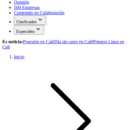
Opinión
500 Empresas
Contenido en Colaboración
expand_more
Clasificados
expand_more
Especiales
Es noticia:
Posesión en Cali
|
Día sin carro en Cali
|
Primera Linea en
Cali
Inicio