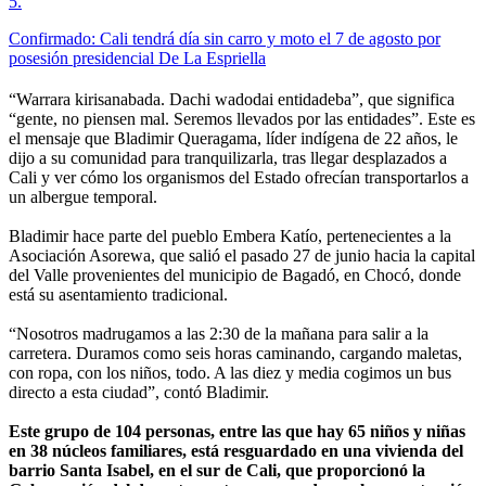
5
.
Confirmado: Cali tendrá día sin carro y moto el 7 de agosto por
posesión presidencial De La Espriella
“Warrara kirisanabada. Dachi wadodai entidadeba”, que significa
“gente, no piensen mal. Seremos llevados por las entidades”. Este es
el mensaje que Bladimir Queragama, líder indígena de 22 años, le
dijo a su comunidad para tranquilizarla, tras llegar desplazados a
Cali y ver cómo los organismos del Estado ofrecían transportarlos a
un albergue temporal.
Bladimir hace parte del pueblo Embera Katío, pertenecientes a la
Asociación Asorewa, que salió el pasado 27 de junio hacia la capital
del Valle provenientes del municipio de Bagadó, en Chocó, donde
está su asentamiento tradicional.
“Nosotros madrugamos a las 2:30 de la mañana para salir a la
carretera. Duramos como seis horas caminando, cargando maletas,
con ropa, con los niños, todo. A las diez y media cogimos un bus
directo a esta ciudad”, contó Bladimir.
Este grupo de 104 personas, entre las que hay 65 niños y niñas
en 38 núcleos familiares, está resguardado en una vivienda del
barrio Santa Isabel, en el sur de Cali, que proporcionó la