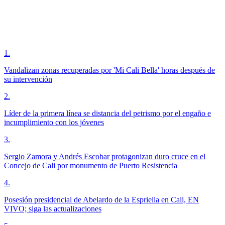
1
.
Vandalizan zonas recuperadas por 'Mi Cali Bella' horas después de
su intervención
2
.
Líder de la primera línea se distancia del petrismo por el engaño e
incumplimiento con los jóvenes
3
.
Sergio Zamora y Andrés Escobar protagonizan duro cruce en el
Concejo de Cali por monumento de Puerto Resistencia
4
.
Posesión presidencial de Abelardo de la Espriella en Cali, EN
VIVO; siga las actualizaciones