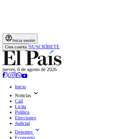
account_circle
Inicia sesión
SUSCRÍBETE
Crea cuenta
jueves, 6 de agosto de 2026
Inicio
expand_more
Noticias
Cali
Licita
Política
Elecciones
Judicial
expand_more
Deportes
Economía