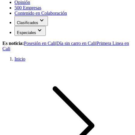
Opinión
500 Empresas
Contenido en Colaboración
expand_more
Clasificados
expand_more
Especiales
Es noticia:
Posesión en Cali
|
Día sin carro en Cali
|
Primera Linea en
Cali
Inicio