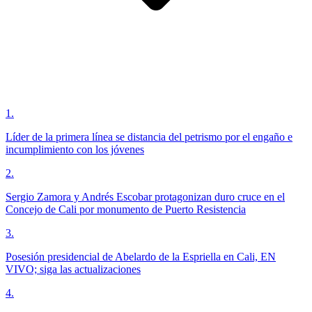
1
.
Líder de la primera línea se distancia del petrismo por el engaño e
incumplimiento con los jóvenes
2
.
Sergio Zamora y Andrés Escobar protagonizan duro cruce en el
Concejo de Cali por monumento de Puerto Resistencia
3
.
Posesión presidencial de Abelardo de la Espriella en Cali, EN
VIVO; siga las actualizaciones
4
.