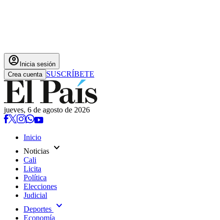
account_circle
Inicia sesión
SUSCRÍBETE
Crea cuenta
jueves, 6 de agosto de 2026
Inicio
expand_more
Noticias
Cali
Licita
Política
Elecciones
Judicial
expand_more
Deportes
Economía