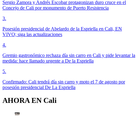
Sergio Zamora y Andrés Escobar protagonizan duro cruce en el
Concejo de Cali por monumento de Puerto Resistencia
3
.
Posesión presidencial de Abelardo de la Espriella en Cali, EN
VIVO; siga las actualizaciones
4
.
Gremio gastronómico rechaza día sin carro en Cali y pide levantar la
medida: hace llamado urgente a De la Espriella
5
.
Confirmado: Cali tendrá día sin carro y moto el 7 de agosto por
posesión presidencial De La Espriella
AHORA EN
Cali