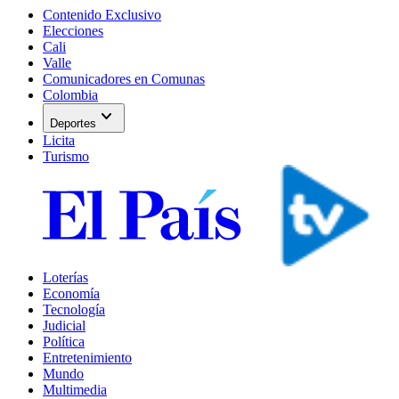
Contenido Exclusivo
Elecciones
Cali
Valle
Comunicadores en Comunas
Colombia
expand_more
Deportes
Licita
Turismo
Loterías
Economía
Tecnología
Judicial
Política
Entretenimiento
Mundo
Multimedia