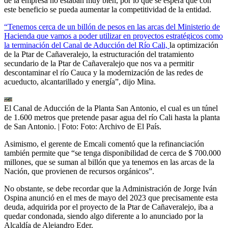
de la empresa no estaban muy bien, por lo que se espera que con
este beneficio se pueda aumentar la competitividad de la entidad.
“Tenemos cerca de un billón de pesos en las arcas del Ministerio de
Hacienda que vamos a poder utilizar en proyectos estratégicos como
la terminación del Canal de Aducción del Río Cali,
la optimización
de la Ptar de Cañaveralejo, la estructuración del tratamiento
secundario de la Ptar de Cañaveralejo que nos va a permitir
descontaminar el río Cauca y la modernización de las redes de
acueducto, alcantarillado y energía”, dijo Mina.
El Canal de Aducción de la Planta San Antonio, el cual es un túnel
de 1.600 metros que pretende pasar agua del río Cali hasta la planta
de San Antonio.
| Foto:
Foto: Archivo de El País.
Asimismo, el gerente de Emcali comentó que la refinanciación
también permite que “se tenga disponibilidad de cerca de $ 700.000
millones, que se suman al billón que ya tenemos en las arcas de la
Nación, que provienen de recursos orgánicos”.
No obstante, se debe recordar que la Administración de Jorge Iván
Ospina anunció en el mes de mayo del 2023 que precisamente esta
deuda, adquirida por el proyecto de la Ptar de Cañaveralejo, iba a
quedar condonada, siendo algo diferente a lo anunciado por la
Alcaldía de Alejandro Eder.