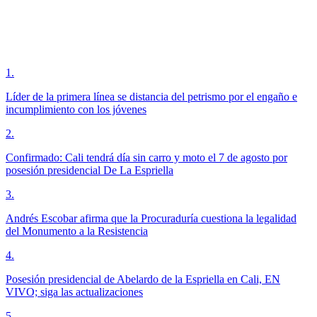
1
.
Líder de la primera línea se distancia del petrismo por el engaño e
incumplimiento con los jóvenes
2
.
Confirmado: Cali tendrá día sin carro y moto el 7 de agosto por
posesión presidencial De La Espriella
3
.
Andrés Escobar afirma que la Procuraduría cuestiona la legalidad
del Monumento a la Resistencia
4
.
Posesión presidencial de Abelardo de la Espriella en Cali, EN
VIVO; siga las actualizaciones
5
.