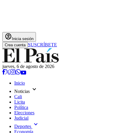
account_circle
Inicia sesión
SUSCRÍBETE
Crea cuenta
jueves, 6 de agosto de 2026
Inicio
expand_more
Noticias
Cali
Licita
Política
Elecciones
Judicial
expand_more
Deportes
Economía