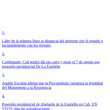
1
.
Líder de la primera línea se distancia del petrismo por el engaño e
incumplimiento con los jóvenes
2
.
Confirmado: Cali tendrá día sin carro y moto el 7 de agosto por
posesión presidencial De La Espriella
3
.
Andrés Escobar afirma que la Procuraduría cuestiona la legalidad
del Monumento a la Resistencia
4
.
Posesión presidencial de Abelardo de la Espriella en Cali, EN
VIVO; siga las actualizaciones