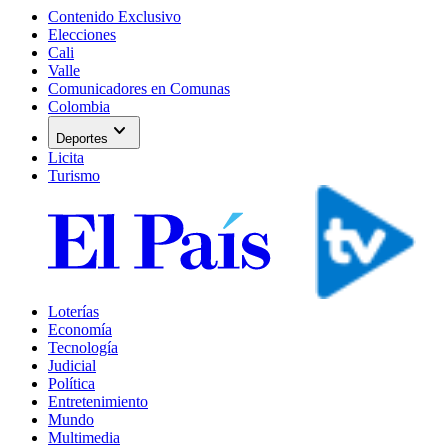
Contenido Exclusivo
Elecciones
Cali
Valle
Comunicadores en Comunas
Colombia
expand_more
Deportes
Licita
Turismo
Loterías
Economía
Tecnología
Judicial
Política
Entretenimiento
Mundo
Multimedia