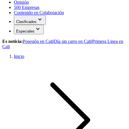
Opinión
500 Empresas
Contenido en Colaboración
expand_more
Clasificados
expand_more
Especiales
Es noticia:
Posesión en Cali
|
Día sin carro en Cali
|
Primera Linea en
Cali
Inicio