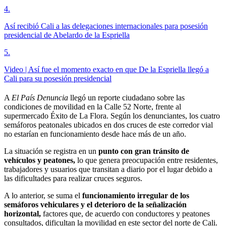
4
.
Así recibió Cali a las delegaciones internacionales para posesión
presidencial de Abelardo de la Espriella
5
.
Video | Así fue el momento exacto en que De la Espriella llegó a
Cali para su posesión presidencial
A
El País Denuncia
llegó un reporte ciudadano sobre las
condiciones de movilidad en la Calle 52 Norte, frente al
supermercado Éxito de La Flora. Según los denunciantes, los cuatro
semáforos peatonales ubicados en dos cruces de este corredor vial
no estarían en funcionamiento desde hace más de un año.
La situación se registra en un
punto con gran tránsito de
vehículos y peatones,
lo que genera preocupación entre residentes,
trabajadores y usuarios que transitan a diario por el lugar debido a
las dificultades para realizar cruces seguros.
A lo anterior, se suma el
funcionamiento irregular de los
semáforos vehiculares y el deterioro de la señalización
horizontal,
factores que, de acuerdo con conductores y peatones
consultados, dificultan la movilidad en este sector del norte de Cali.