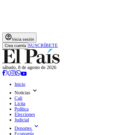
account_circle
Inicia sesión
SUSCRÍBETE
Crea cuenta
sábado, 8 de agosto de 2026
Inicio
expand_more
Noticias
Cali
Licita
Política
Elecciones
Judicial
expand_more
Deportes
Economía