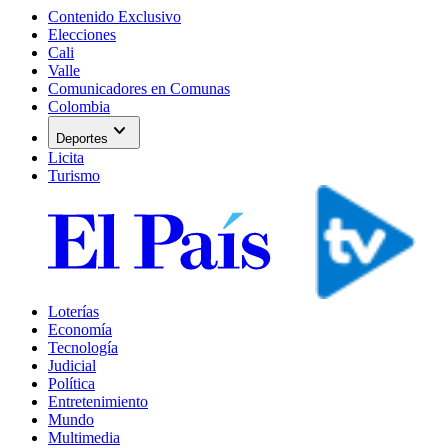
Contenido Exclusivo
Elecciones
Cali
Valle
Comunicadores en Comunas
Colombia
expand_more
Deportes
Licita
Turismo
Loterías
Economía
Tecnología
Judicial
Política
Entretenimiento
Mundo
Multimedia