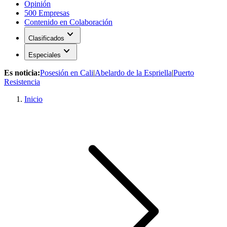
Opinión
500 Empresas
Contenido en Colaboración
expand_more
Clasificados
expand_more
Especiales
Es noticia:
Posesión en Cali
|
Abelardo de la Espriella
|
Puerto
Resistencia
Inicio