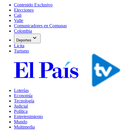
Contenido Exclusivo
Elecciones
Cali
Valle
Comunicadores en Comunas
Colombia
expand_more
Deportes
Licita
Turismo
Loterías
Economía
Tecnología
Judicial
Política
Entretenimiento
Mundo
Multimedia