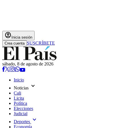
account_circle
Inicia sesión
SUSCRÍBETE
Crea cuenta
sábado, 8 de agosto de 2026
Inicio
expand_more
Noticias
Cali
Licita
Política
Elecciones
Judicial
expand_more
Deportes
Economía