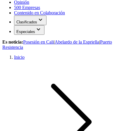
Opinión
500 Empresas
Contenido en Colaboración
expand_more
Clasificados
expand_more
Especiales
Es noticia:
Posesión en Cali
|
Abelardo de la Espriella
|
Puerto
Resistencia
Inicio