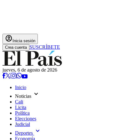
account_circle
Inicia sesión
SUSCRÍBETE
Crea cuenta
jueves, 6 de agosto de 2026
Inicio
expand_more
Noticias
Cali
Licita
Política
Elecciones
Judicial
expand_more
Deportes
Economía