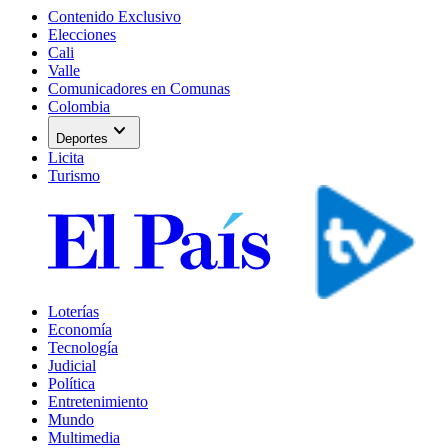
Contenido Exclusivo
Elecciones
Cali
Valle
Comunicadores en Comunas
Colombia
expand_more
Deportes
Licita
Turismo
Loterías
Economía
Tecnología
Judicial
Política
Entretenimiento
Mundo
Multimedia