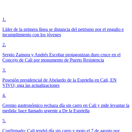
1
.
Líder de la primera línea se distancia del petrismo por el engaño e
incumplimiento con los jóvenes
2
.
Sergio Zamora y Andrés Escobar protagonizan duro cruce en el
Concejo de Cali por monumento de Puerto Resistencia
3
.
Posesión presidencial de Abelardo de la Espriella en Cali, EN
VIVO; siga las actualizaciones
4
.
Gremio gastronómico rechaza día sin carro en Cali y pide levantar la
medida: hace llamado urgente a De la Espriella
5
.
Confirmado: Cali tendrá día sin carro y moto el 7 de agosto por