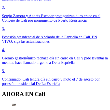
2
.
Sergio Zamora y Andrés Escobar protagonizan duro cruce en el
Concejo de Cali por monumento de Puerto Resistencia
3
.
Posesión presidencial de Abelardo de la Espriella en Cali, EN
VIVO; siga las actualizaciones
4
.
Gremio gastronómico rechaza día sin carro en Cali y pide levantar la
medida: hace llamado urgente a De la Espriella
5
.
Confirmado: Cali tendrá día sin carro y moto el 7 de agosto por
posesión presidencial De La Espriella
AHORA EN
Cali