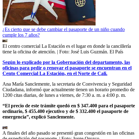
¿Es cierto que se debe cambiar el pasaporte de un niño cuando
cumple los 7 años?
El centro comercial La Estación es el lugar en donde la cancillería
tiene la oficina de atención.
| Foto:
José Luis Guzmán. El País
Según lo explicado por la Gobernación del departamento, las
oficinas para pedir o renovar el pasaporte se encuentran en el
Cento Comercial La Estación, en el Norte de Cali.
Ana María Sanclemente, la secretaria de Convivencia y Seguridad
Ciudadana, informó que actualmente tienen un horario promedio de
1200 citas diarias, de lunes a viernes, de 7:30 a. m. a 4:00 p. m.
“El precio de este trámite quedó en $ 347.400 para el pasaporte
ordinario, $ 455.400 ejecutivo y de $ 332.400 el pasaporte de
emergencia”, explicó Sanclemente.
A finales del año pasado se presentó gran congestión en las oficinas
de expedición del pasaporte.
| Foto:
Jorge Orozco