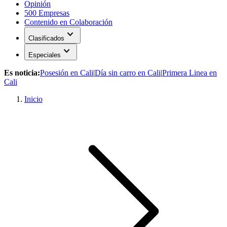
Opinión
500 Empresas
Contenido en Colaboración
expand_more
Clasificados
expand_more
Especiales
Es noticia:
Posesión en Cali
|
Día sin carro en Cali
|
Primera Linea en
Cali
Inicio