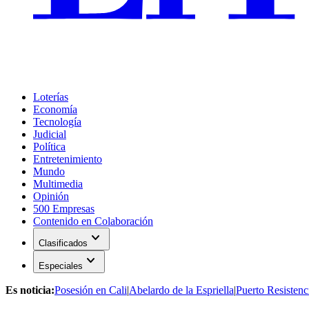
Loterías
Economía
Tecnología
Judicial
Política
Entretenimiento
Mundo
Multimedia
Opinión
500 Empresas
Contenido en Colaboración
expand_more
Clasificados
expand_more
Especiales
Es noticia:
Posesión en Cali
|
Abelardo de la Espriella
|
Puerto Resistenc