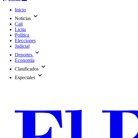
Inicio
expand_more
Noticias
Cali
Licita
Política
Elecciones
Judicial
expand_more
Deportes
Economía
expand_more
Clasificados
expand_more
Especiales