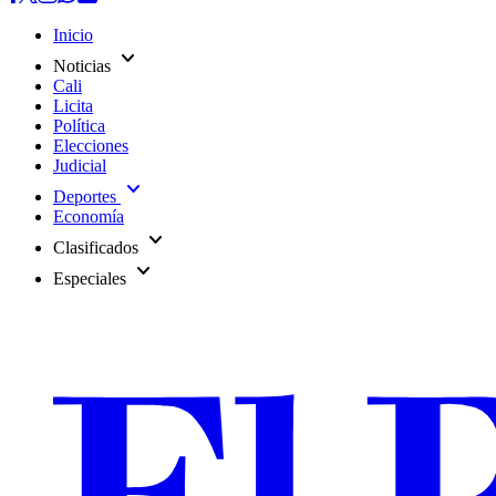
Inicio
expand_more
Noticias
Cali
Licita
Política
Elecciones
Judicial
expand_more
Deportes
Economía
expand_more
Clasificados
expand_more
Especiales