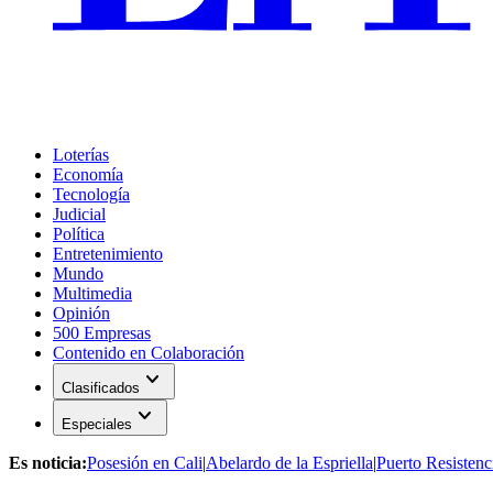
Loterías
Economía
Tecnología
Judicial
Política
Entretenimiento
Mundo
Multimedia
Opinión
500 Empresas
Contenido en Colaboración
expand_more
Clasificados
expand_more
Especiales
Es noticia:
Posesión en Cali
|
Abelardo de la Espriella
|
Puerto Resistenc