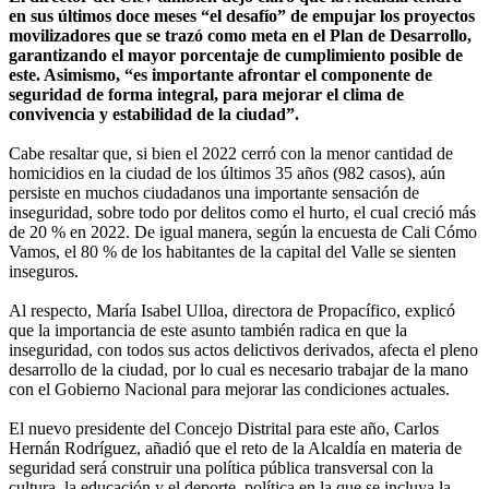
en sus últimos doce meses “el desafío” de empujar los proyectos
movilizadores que se trazó como meta en el Plan de Desarrollo,
garantizando el mayor porcentaje de cumplimiento posible de
este. Asimismo, “es importante afrontar el componente de
seguridad de forma integral, para mejorar el clima de
convivencia y estabilidad de la ciudad”.
Cabe resaltar que, si bien el 2022 cerró con la menor cantidad de
homicidios en la ciudad de los últimos 35 años (982 casos), aún
persiste en muchos ciudadanos una importante sensación de
inseguridad, sobre todo por delitos como el hurto, el cual creció más
de 20 % en 2022. De igual manera, según la encuesta de Cali Cómo
Vamos, el 80 % de los habitantes de la capital del Valle se sienten
inseguros.
Al respecto, María Isabel Ulloa, directora de Propacífico, explicó
que la importancia de este asunto también radica en que la
inseguridad, con todos sus actos delictivos derivados, afecta el pleno
desarrollo de la ciudad, por lo cual es necesario trabajar de la mano
con el Gobierno Nacional para mejorar las condiciones actuales.
El nuevo presidente del Concejo Distrital para este año, Carlos
Hernán Rodríguez, añadió que el reto de la Alcaldía en materia de
seguridad será construir una política pública transversal con la
cultura, la educación y el deporte, política en la que se incluya la