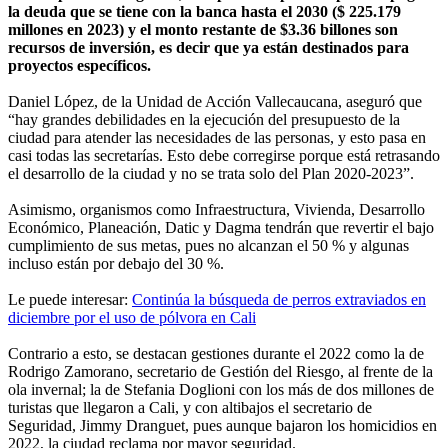
la deuda que se tiene con la banca hasta el 2030 ($ 225.179
millones en 2023) y el monto restante de $3.36 billones son
recursos de inversión, es decir que ya están destinados para
proyectos específicos.
Daniel López, de la Unidad de Acción Vallecaucana, aseguró que
“hay grandes debilidades en la ejecución del presupuesto de la
ciudad para atender las necesidades de las personas, y esto pasa en
casi todas las secretarías. Esto debe corregirse porque está retrasando
el desarrollo de la ciudad y no se trata solo del Plan 2020-2023”.
Asimismo, organismos como Infraestructura, Vivienda, Desarrollo
Económico, Planeación, Datic y Dagma tendrán que revertir el bajo
cumplimiento de sus metas, pues no alcanzan el 50 % y algunas
incluso están por debajo del 30 %.
Le puede interesar:
Continúa la búsqueda de perros extraviados en
diciembre por el uso de pólvora en Cali
Contrario a esto, se destacan gestiones durante el 2022 como la de
Rodrigo Zamorano, secretario de Gestión del Riesgo, al frente de la
ola invernal; la de Stefania Doglioni con los más de dos millones de
turistas que llegaron a Cali, y con altibajos el secretario de
Seguridad, Jimmy Dranguet, pues aunque bajaron los homicidios en
2022, la ciudad reclama por mayor seguridad.