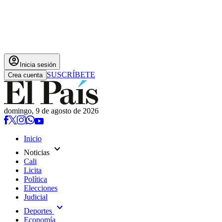
account_circle
Inicia sesión
SUSCRÍBETE
Crea cuenta
domingo, 9 de agosto de 2026
Inicio
expand_more
Noticias
Cali
Licita
Política
Elecciones
Judicial
expand_more
Deportes
Economía