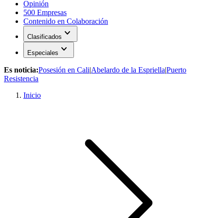
Opinión
500 Empresas
Contenido en Colaboración
expand_more
Clasificados
expand_more
Especiales
Es noticia:
Posesión en Cali
|
Abelardo de la Espriella
|
Puerto
Resistencia
Inicio