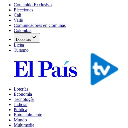
Contenido Exclusivo
Elecciones
Cali
Valle
Comunicadores en Comunas
Colombia
expand_more
Deportes
Licita
Turismo
Loterías
Economía
Tecnología
Judicial
Política
Entretenimiento
Mundo
Multimedia