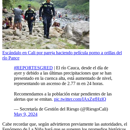
Escándalo en Cali por pareja haciendo película porno a orillas del
río Pance
#REPORTESGRED
| El río Cauca, desde el día de
ayer y debido a las últimas precipitaciones que se han
presentado en la cuenca alta, está aumentado de nivel,
representando un ascenso de 2.77 m en 24 horas.
Recomendamos a la población estar pendientes de las
alertas que se emitan.
pic.twitter.com/IAxZgfHzlQ
— Secretaría de Gestión del Riesgo (@RiesgoCali)
May 9, 2024
Cabe recordar que, según advirtieron previamente las autoridades, el
Fenómeno de La Niña hará que se superen los promedios históricos