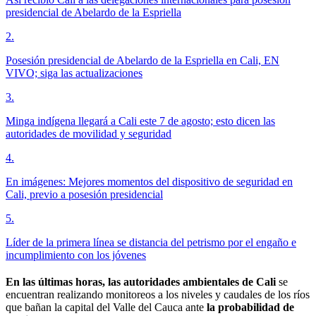
presidencial de Abelardo de la Espriella
2
.
Posesión presidencial de Abelardo de la Espriella en Cali, EN
VIVO; siga las actualizaciones
3
.
Minga indígena llegará a Cali este 7 de agosto; esto dicen las
autoridades de movilidad y seguridad
4
.
En imágenes: Mejores momentos del dispositivo de seguridad en
Cali, previo a posesión presidencial
5
.
Líder de la primera línea se distancia del petrismo por el engaño e
incumplimiento con los jóvenes
En las últimas horas, las autoridades ambientales de Cali
se
encuentran realizando monitoreos a los niveles y caudales de los ríos
que bañan la capital del Valle del Cauca ante
la probabilidad de