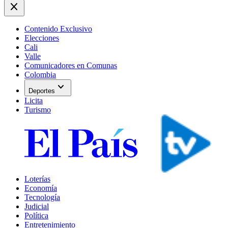
close
Contenido Exclusivo
Elecciones
Cali
Valle
Comunicadores en Comunas
Colombia
expand_more
Deportes
Licita
Turismo
Loterías
Economía
Tecnología
Judicial
Política
Entretenimiento