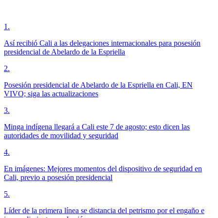
1
.
Así recibió Cali a las delegaciones internacionales para posesión
presidencial de Abelardo de la Espriella
2
.
Posesión presidencial de Abelardo de la Espriella en Cali, EN
VIVO; siga las actualizaciones
3
.
Minga indígena llegará a Cali este 7 de agosto; esto dicen las
autoridades de movilidad y seguridad
4
.
En imágenes: Mejores momentos del dispositivo de seguridad en
Cali, previo a posesión presidencial
5
.
Líder de la primera línea se distancia del petrismo por el engaño e