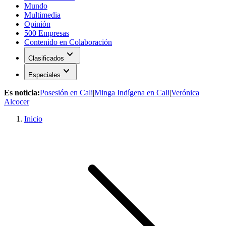
Mundo
Multimedia
Opinión
500 Empresas
Contenido en Colaboración
expand_more
Clasificados
expand_more
Especiales
Es noticia:
Posesión en Cali
|
Minga Indígena en Cali
|
Verónica
Alcocer
Inicio