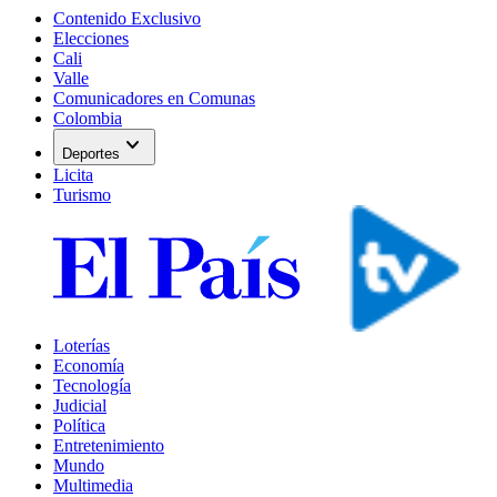
Contenido Exclusivo
Elecciones
Cali
Valle
Comunicadores en Comunas
Colombia
expand_more
Deportes
Licita
Turismo
Loterías
Economía
Tecnología
Judicial
Política
Entretenimiento
Mundo
Multimedia