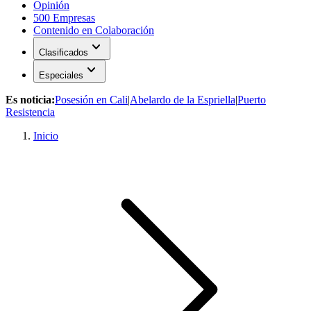
Opinión
500 Empresas
Contenido en Colaboración
expand_more
Clasificados
expand_more
Especiales
Es noticia:
Posesión en Cali
|
Abelardo de la Espriella
|
Puerto
Resistencia
Inicio