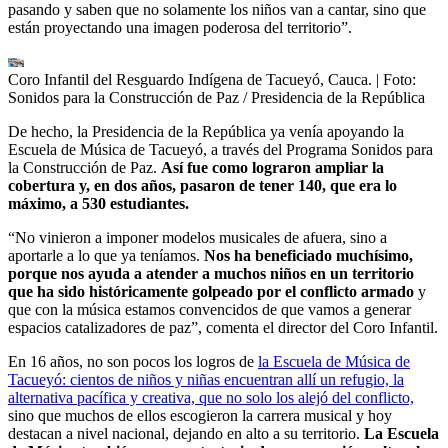
pasando y saben que no solamente los niños van a cantar, sino que
están proyectando una imagen poderosa del territorio”.
Coro Infantil del Resguardo Indígena de Tacueyó, Cauca.
| Foto:
Sonidos para la Construcción de Paz / Presidencia de la República
De hecho, la Presidencia de la República ya venía apoyando la
Escuela de Música de Tacueyó, a través del Programa Sonidos para
la Construcción de Paz.
Así fue como lograron ampliar la
cobertura y, en dos años, pasaron de tener 140, que era lo
máximo, a 530 estudiantes.
“No vinieron a imponer modelos musicales de afuera, sino a
aportarle a lo que ya teníamos.
Nos ha beneficiado muchísimo,
porque nos ayuda a atender a muchos niños en un territorio
que ha sido históricamente golpeado por el conflicto armado
y
que con la música estamos convencidos de que vamos a generar
espacios catalizadores de paz”, comenta el director del Coro Infantil.
En 16 años, no son pocos los logros de
la Escuela de Música de
Tacueyó: cientos de niños y niñas encuentran allí un refugio, la
alternativa pacífica y creativa, que no solo los alejó del conflicto,
sino que muchos de ellos escogieron la carrera musical y hoy
destacan a nivel nacional, dejando en alto a su territorio.
La Escuela