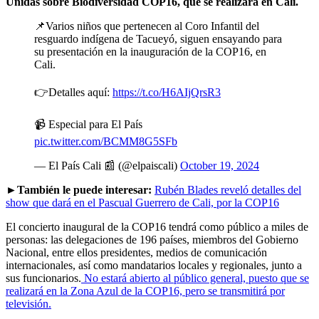
Unidas sobre Biodiversidad COP16, que se realizará en Cali.
📌Varios niños que pertenecen al Coro Infantil del
resguardo indígena de Tacueyó, siguen ensayando para
su presentación en la inauguración de la COP16, en
Cali.
👉Detalles aquí:
https://t.co/H6AIjQrsR3
📹 Especial para El País
pic.twitter.com/BCMM8G5SFb
— El País Cali 📰 (@elpaiscali)
October 19, 2024
►También le puede interesar:
Rubén Blades reveló detalles del
show que dará en el Pascual Guerrero de Cali, por la COP16
El concierto inaugural de la COP16 tendrá como público a miles de
personas: las delegaciones de 196 países, miembros del Gobierno
Nacional, entre ellos presidentes, medios de comunicación
internacionales, así como mandatarios locales y regionales, junto a
sus funcionarios.
No estará abierto al público general, puesto que se
realizará en la Zona Azul de la COP16, pero se transmitirá por
televisión.