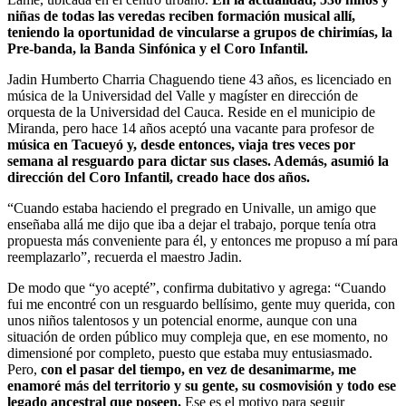
niñas de todas las veredas reciben formación musical allí,
teniendo la oportunidad de vincularse a grupos de chirimías, la
Pre-banda, la Banda Sinfónica y el Coro Infantil.
Jadin Humberto Charria Chaguendo tiene 43 años, es licenciado en
música de la Universidad del Valle y magíster en dirección de
orquesta de la Universidad del Cauca. Reside en el municipio de
Miranda, pero hace 14 años aceptó una vacante para profesor de
música en Tacueyó y, desde entonces, viaja tres veces por
semana al resguardo para dictar sus clases. Además, asumió la
dirección del Coro Infantil, creado hace dos años.
“Cuando estaba haciendo el pregrado en Univalle, un amigo que
enseñaba allá me dijo que iba a dejar el trabajo, porque tenía otra
propuesta más conveniente para él, y entonces me propuso a mí para
reemplazarlo”, recuerda el maestro Jadin.
De modo que “yo acepté”, confirma dubitativo y agrega: “Cuando
fui me encontré con un resguardo bellísimo, gente muy querida, con
unos niños talentosos y un potencial enorme, aunque con una
situación de orden público muy compleja que, en ese momento, no
dimensioné por completo, puesto que estaba muy entusiasmado.
Pero,
con el pasar del tiempo, en vez de desanimarme, me
enamoré más del territorio y su gente, su cosmovisión y todo ese
legado ancestral que poseen.
Ese es el motivo para seguir