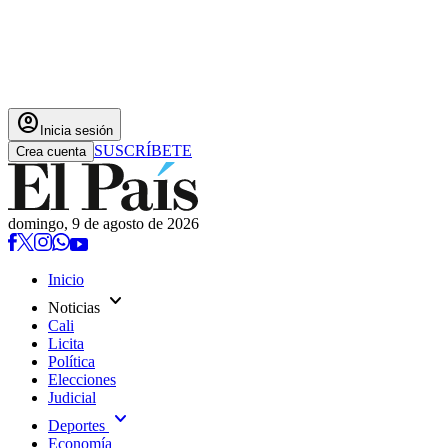
account_circle
Inicia sesión
SUSCRÍBETE
Crea cuenta
domingo, 9 de agosto de 2026
Inicio
expand_more
Noticias
Cali
Licita
Política
Elecciones
Judicial
expand_more
Deportes
Economía