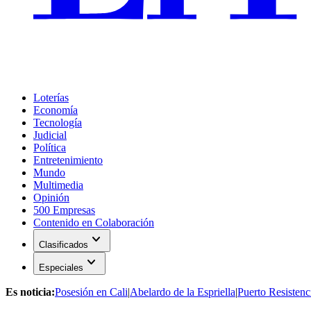
Loterías
Economía
Tecnología
Judicial
Política
Entretenimiento
Mundo
Multimedia
Opinión
500 Empresas
Contenido en Colaboración
expand_more
Clasificados
expand_more
Especiales
Es noticia:
Posesión en Cali
|
Abelardo de la Espriella
|
Puerto Resistenc