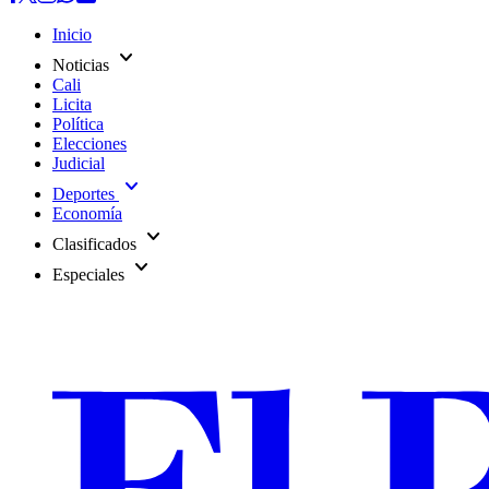
Inicio
expand_more
Noticias
Cali
Licita
Política
Elecciones
Judicial
expand_more
Deportes
Economía
expand_more
Clasificados
expand_more
Especiales