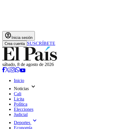
account_circle
Inicia sesión
SUSCRÍBETE
Crea cuenta
sábado, 8 de agosto de 2026
Inicio
expand_more
Noticias
Cali
Licita
Política
Elecciones
Judicial
expand_more
Deportes
Economía