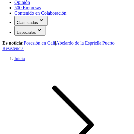
Opinión
500 Empresas
Contenido en Colaboración
expand_more
Clasificados
expand_more
Especiales
Es noticia:
Posesión en Cali
|
Abelardo de la Espriella
|
Puerto
Resistencia
Inicio