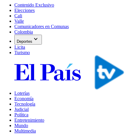
Contenido Exclusivo
Elecciones
Cali
Valle
Comunicadores en Comunas
Colombia
expand_more
Deportes
Licita
Turismo
Loterías
Economía
Tecnología
Judicial
Política
Entretenimiento
Mundo
Multimedia