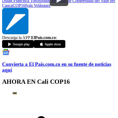
Dilian Francisca Toro
Bloque Regional de Congresistas del Valle del
Cauca
COP16
Iván Velásquez
Descarga la APP
ElPaís.com.co
:
Convierta a
El País
.com.co
en su fuente de noticias
aquí
AHORA EN
Cali COP16