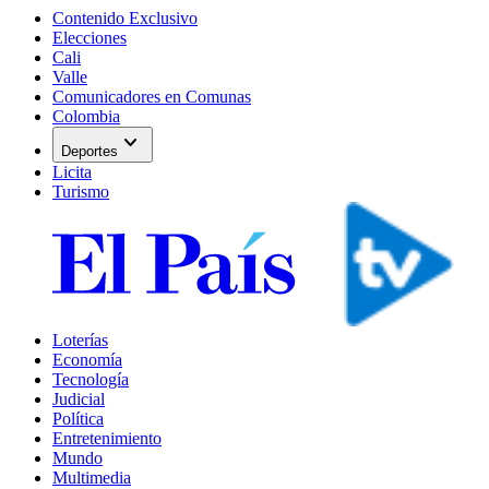
Contenido Exclusivo
Elecciones
Cali
Valle
Comunicadores en Comunas
Colombia
expand_more
Deportes
Licita
Turismo
Loterías
Economía
Tecnología
Judicial
Política
Entretenimiento
Mundo
Multimedia