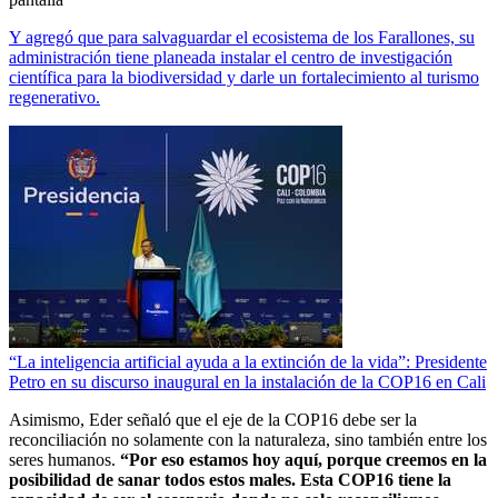
Y agregó que para salvaguardar el ecosistema de los Farallones, su
administración tiene planeada instalar el centro de investigación
científica para la biodiversidad y darle un fortalecimiento al turismo
regenerativo.
“La inteligencia artificial ayuda a la extinción de la vida”: Presidente
Petro en su discurso inaugural en la instalación de la COP16 en Cali
Asimismo, Eder señaló que el eje de la COP16 debe ser la
reconciliación no solamente con la naturaleza, sino también entre los
seres humanos.
“Por eso estamos hoy aquí, porque creemos en la
posibilidad de sanar todos estos males. Esta COP16 tiene la