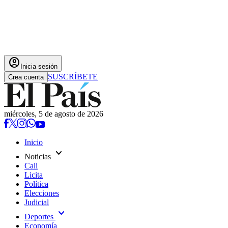
account_circle
Inicia sesión
SUSCRÍBETE
Crea cuenta
miércoles, 5 de agosto de 2026
Inicio
expand_more
Noticias
Cali
Licita
Política
Elecciones
Judicial
expand_more
Deportes
Economía