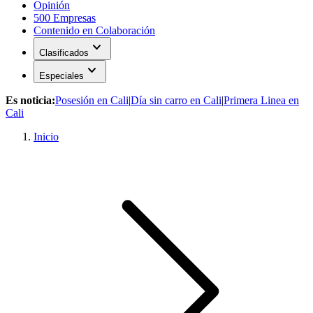
Opinión
500 Empresas
Contenido en Colaboración
expand_more
Clasificados
expand_more
Especiales
Es noticia:
Posesión en Cali
|
Día sin carro en Cali
|
Primera Linea en
Cali
Inicio